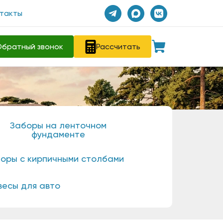
такты
братный звонок
Рассчитать
Заборы на ленточном
фундаменте
оры с кирпичными столбами
весы для авто