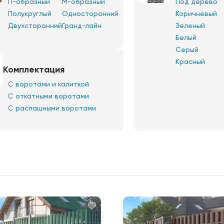
П-образный
М-образный
Под дерево
Полукруглый
Односторонний
Коричневый
Двухсторонний
Гранд-лайн
Зеленый
Белый
Серый
Красный
Комплектация
С воротами и калиткой
С откатными воротами
С распашными воротами