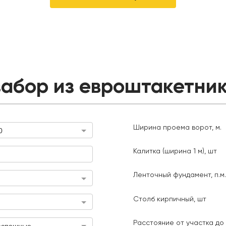
забор из евроштакетник
Ширина проема ворот, м.
0
Ширина проема ворот, м.
Калитка (ширина 1 м), шт
Калитка (ширина 1 м), шт
Длина з
тояние от участка до МКАД, км
Ленточный фундамент, п.м.
Столб кирпичный, шт
Расстояние от участка до
аспашные