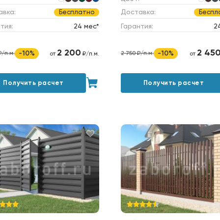
авка:
Доставка:
Бесплатно
Беспл
тия:
24 мес*
Гарантия:
2
2 200
2 45
-10%
-10%
₽/п.м.
2 750 ₽/п.м.
от
₽/п.м.
от
Получить расчет
Получить расчет