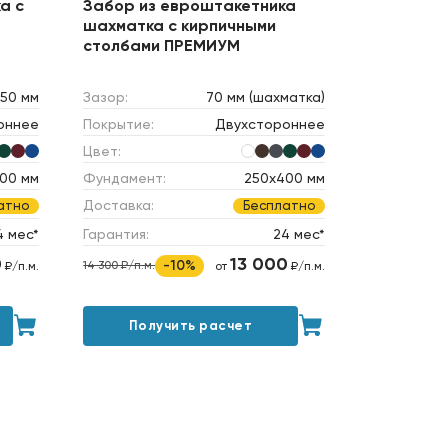
а с
Забор из евроштакетника
шахматка с кирпичными
столбами ПРЕМИУМ
50 мм
Зазор:
70 мм (шахматка)
оннее
Покрытие:
Двухстороннее
Цвет:
00 мм
Фундамент:
250х400 мм
Доставка:
атно
Бесплатно
4 мес*
Гарантия:
24 мес*
0
13 000
-10%
14 300 ₽/п.м.
₽/п.м.
от
₽/п.м.
Получить расчет