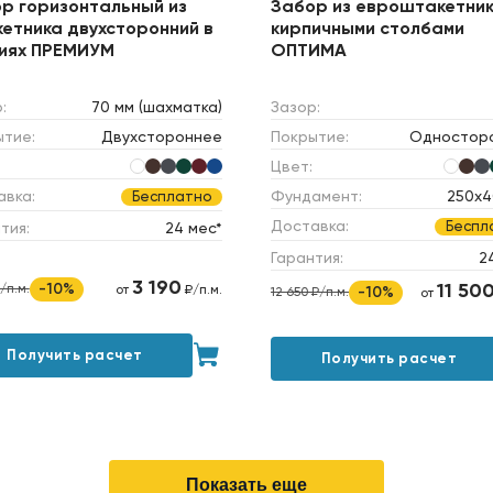
р горизонтальный из
Забор из евроштакетник
етника двухсторонний в
кирпичными столбами
иях ПРЕМИУМ
ОПТИМА
:
70 мм (шахматка)
Зазор:
ытие:
Двухстороннее
Покрытие:
Одностор
Цвет:
авка:
Фундамент:
250х4
Бесплатно
Доставка:
Беспл
тия:
24 мес*
Гарантия:
2
3 190
11 50
-10%
/п.м.
от
₽/п.м.
-10%
12 650 ₽/п.м.
от
Получить расчет
Получить расчет
Показать еще