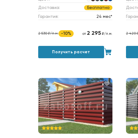
Доставка:
Дост
Бесплатно
Гарантия:
24 мес*
Гаран
2 295
-10%
2 530 ₽/п.м.
2 420 
от
₽/п.м.
Получить расчет