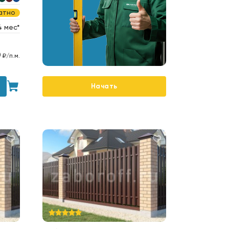
атно
4 мес*
0
₽/п.м.
Начать