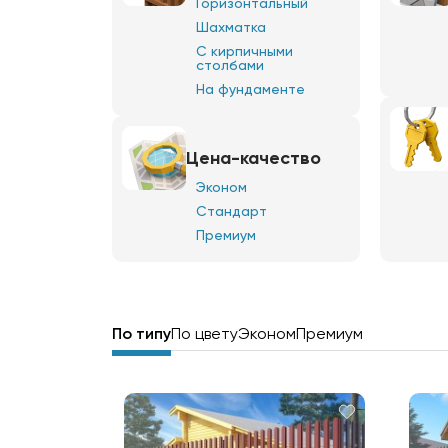
Горизонтальный
Шахматка
С кирпичными
столбами
На фундаменте
Цена-качество
Эконом
Стандарт
Премиум
По типу
По цвету
Эконом
Премиум