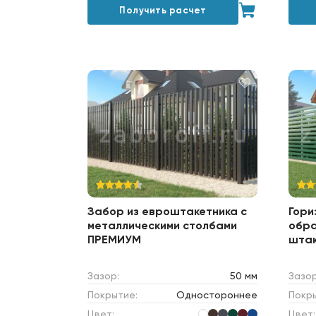
Получить расчет
Забор из евроштакетника c
Гори
металлическими столбами
обра
ПРЕМИУМ
шта
Зазор:
50 мм
Зазор
Покрытие:
Одностороннее
Покр
Цвет:
Цвет: