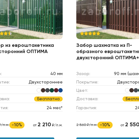
р из евроштакетника
Забор шахматка из П-
сторонний ОПТИМА
образного евроштакетн
двухсторонний ОПТИМА+
:
40 мм
Зазор:
90 мм (шах
ытие:
Двухстороннее
Покрытие:
Двухстор
Цвет:
авка:
Доставка:
Бесплатно
Беспл
тия:
24 мес*
Гарантия:
2
2 210
2 55
-10%
-10%
₽/п.м.
2 860 ₽/п.м.
от
₽/п.м.
от