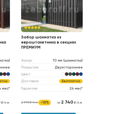
Забор шахматка из
ика
евроштакетника в секциях
ПРЕМИУМ
матка)
Зазор:
70 мм (шахматка)
оннее
Покрытие:
Двухстороннее
Цвет:
Доставка:
атно
Бесплатно
4 мес*
Гарантия:
24 мес*
0
2 740
-10%
2 970 ₽/п.м.
₽/п.м.
от
₽/п.м.