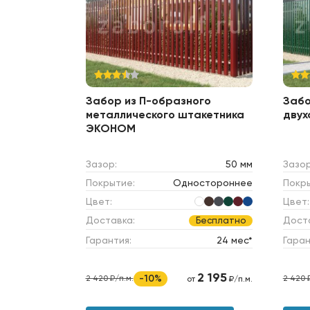
Забор из П-образного
Забо
металлического штакетника
двух
ЭКОНОМ
Зазор:
50 мм
Зазор
Покрытие:
Одностороннее
Покр
Цвет:
Цвет:
Доставка:
Дост
Бесплатно
Гарантия:
24 мес*
Гаран
2 195
-10%
2 420 ₽/п.м.
2 420 
от
₽/п.м.