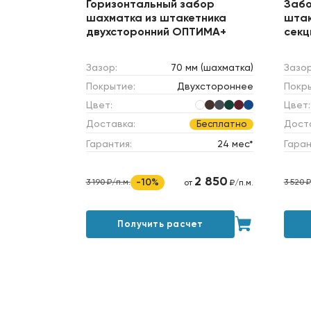
Горизонтальный забор
Забо
шахматка из штакетника
штак
двухсторонний ОПТИМА+
секц
Зазор:
70 мм (шахматка)
Зазор
Покрытие:
Двухстороннее
Покр
Цвет:
Цвет:
Доставка:
Дост
Бесплатно
Гарантия:
24 мес*
Гаран
2 850
-10%
3 190 ₽/п.м.
3 520 ₽
от
₽/п.м.
Получить расчет