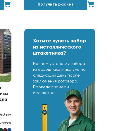
Получить расчет
Хотите купить забор
из металлического
штакетника?
Начнем установку забора
из евроштакетника уже на
следующий день после
заключения договора.
Проведем замеры
з
бесплатно!
ика
для
40 мм
оннее