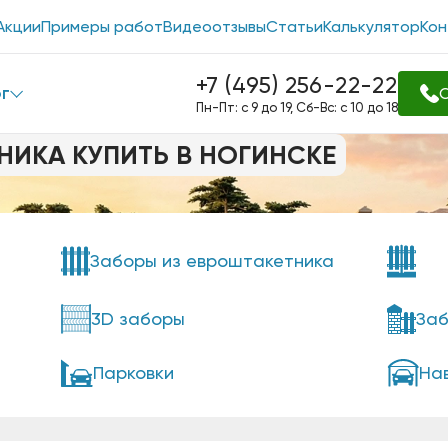
Акции
Примеры работ
Видеоотзывы
Статьи
Калькулятор
Кон
+7 (495) 256-22-22
г
О
Пн-Пт: с 9 до 19, Сб-Вс: с 10 до 18
НИКА КУПИТЬ В НОГИНСКЕ
Заборы из евроштакетника
3D заборы
Заб
Парковки
На