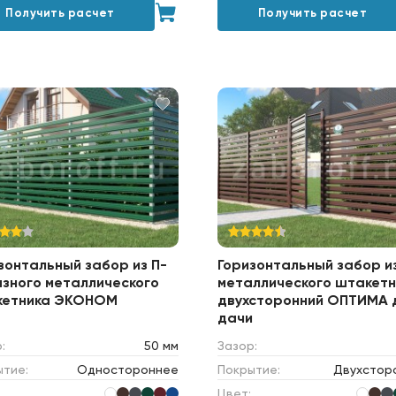
Получить расчет
Получить расчет
зонтальный забор из П-
Горизонтальный забор и
зного металлического
металлического штакетн
кетника ЭКОНОМ
двухсторонний ОПТИМА 
дачи
:
50 мм
Зазор:
ытие:
Одностороннее
Покрытие:
Двухстор
Цвет: