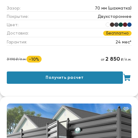
Зазор:
70 мм (шахматка)
Покрытие:
Двухстороннее
Цвет:
Доставка:
Бесплатно
Гарантия:
24 мес*
2 850
-10%
3 190 ₽/п.м.
от
₽/п.м.
Получить расчет