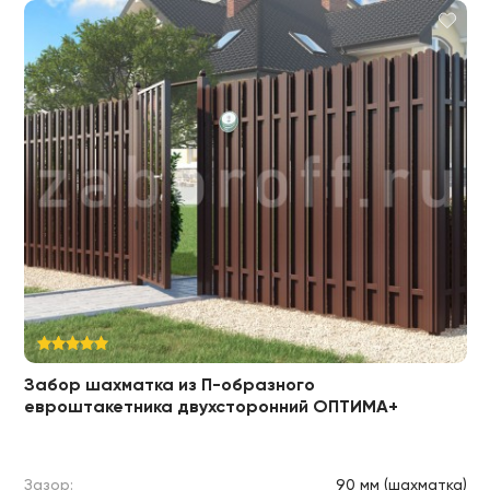
Забор шахматка из П-образного
евроштакетника двухсторонний ОПТИМА+
Зазор:
90 мм (шахматка)