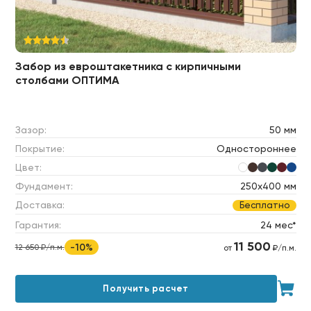
Забор из евроштакетника с кирпичными
столбами ОПТИМА
Зазор:
50 мм
Покрытие:
Одностороннее
Цвет:
Фундамент:
250х400 мм
Доставка:
Бесплатно
Гарантия:
24 мес*
11 500
-10%
12 650 ₽/п.м.
от
₽/п.м.
Получить расчет