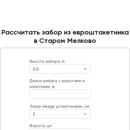
Рассчитать забор из евроштакетника
в Старом Мелково
Высота забора, м.
2,0
Высота забора, м.
Длина забора с воротами и калитками, м.
Длина забора с воротами и
калитками, м.
Ворота, шт
Тип ворот
Зазор между штакетинами, см.
2
Ворота, шт