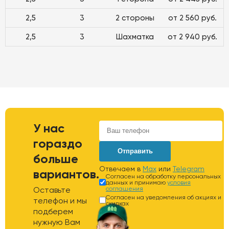
2,5
3
2 стороны
от 2 560 руб.
2,5
3
Шахматка
от 2 940 руб.
У нас
гораздо
Отправить
больше
Отвечаем в
Max
или
Telegram
вариантов.
Согласен на обработку персональных
данных и принимаю
условия
Оставьте
соглашения
Согласен на уведомления об акциях и
телефон и мы
скидках
подберем
нужную Вам