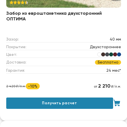
Забор из евроштакетника двухсторонний
ОПТИМА
Зазор:
40 мм
Покрытие:
Двухстороннее
Цвет:
Доставка:
Бесплатно
Гарантия:
24 мес*
2 210
-10%
2 420 ₽/п.м.
от
₽/п.м.
Получить расчет