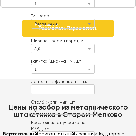
1
Тип ворот
Распашные
Рассчитать
Пересчитать
Ширина проема ворот, м.
3,0
Калитка (ширина 1 м), шт
1
Ленточный фундамент, п.м.
Столб кирпичный, шт
Цены на забор из металлического
0
штакетника в Старом Мелково
Расстояние от участка до
МКАД, км
Вертикальный
Горизонтальный
В секциях
Под дерево