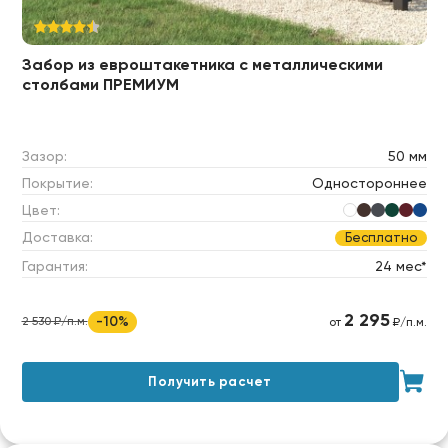
Забор из евроштакетника c металлическими
столбами ПРЕМИУМ
Зазор:
50 мм
Покрытие:
Одностороннее
Цвет:
Доставка:
Бесплатно
Гарантия:
24 мес*
2 295
-10%
2 530 ₽/п.м.
от
₽/п.м.
Получить расчет