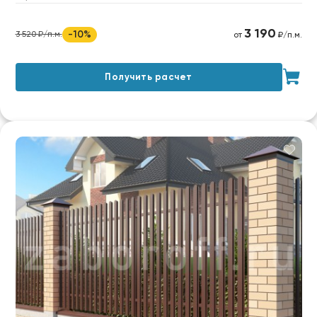
3 190
-10%
3 520 ₽/п.м.
от
₽/п.м.
Получить расчет