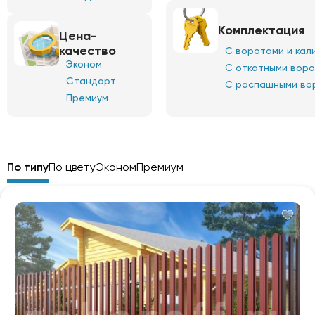
Комплектация
Цена-
качество
С воротами и кал
Эконом
С откатными вор
Стандарт
С распашными во
Премиум
По типу
По цвету
Эконом
Премиум