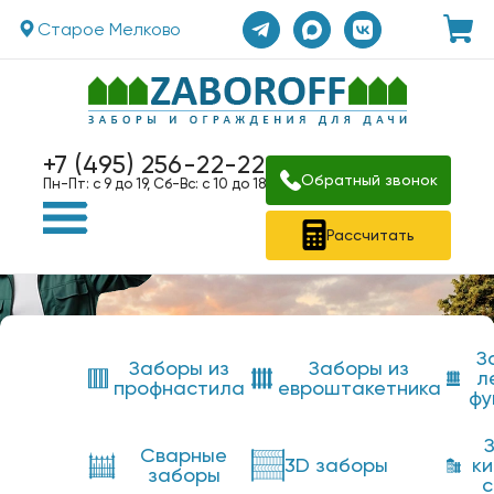
Старое Мелково
+7 (495) 256-22-22
Обратный звонок
Пн-Пт: с 9 до 19, Сб-Вс: с 10 до 18
Рассчитать
З
Заборы из
Заборы из
л
профнастила
евроштакетника
фу
Сварные
3D заборы
к
заборы
с