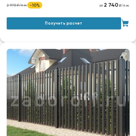
2 740
-10%
2 970 ₽/п.м.
от
₽/п.м.
Получить расчет