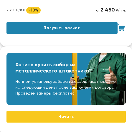
2 450
-10%
2 750 ₽/п.м.
от
₽/п.м.
Получить расчет
Хотите купить забор из
металлического штакетника?
Начнем установку забора из евроштакетника уже
на следующий день после заключения договора.
Проведем замеры бесплатно!
Начать