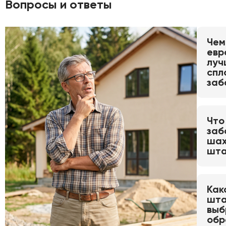
Вопросы и ответы
Чем
евр
луч
спл
заб
Что
заб
шах
шта
Как
шта
выб
обр