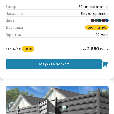
Зазор:
70 мм (шахматка)
Покрытие:
Двухстороннее
Цвет:
Доставка:
Бесплатно
Гарантия:
24 мес*
2 850
-10%
3 190 ₽/п.м.
от
₽/п.м.
Получить расчет