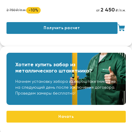
2 450
-10%
2 750 ₽/п.м.
от
₽/п.м.
Получить расчет
Хотите купить забор из
металлического штакетника?
Начнем установку забора из евроштакетника уже
на следующий день после заключения договора.
Проведем замеры бесплатно!
Начать