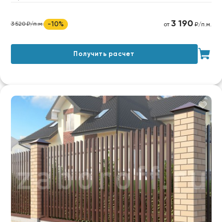
3 190
-10%
3 520 ₽/п.м.
от
₽/п.м.
Получить расчет