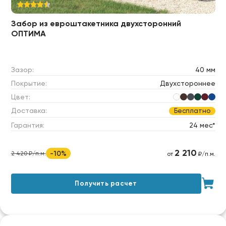
Забор из евроштакетника двухсторонний
ОПТИМА
Зазор:
40 мм
Покрытие:
Двухстороннее
Цвет:
Доставка:
Бесплатно
Гарантия:
24 мес*
2 210
-10%
2 420 ₽/п.м.
от
₽/п.м.
Получить расчет