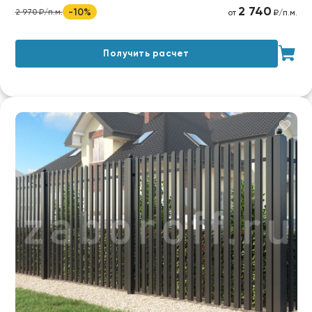
2 740
-10%
2 970 ₽/п.м.
от
₽/п.м.
Получить расчет