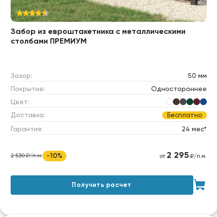
Забор из евроштакетника c металлическими
столбами ПРЕМИУМ
Зазор:
50 мм
Покрытие:
Одностороннее
Цвет:
Доставка:
Бесплатно
Гарантия:
24 мес*
2 295
-10%
2 530 ₽/п.м.
от
₽/п.м.
Получить расчет