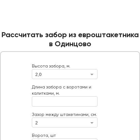
Рассчитать забор из евроштакетника
в Одинцово
Высота забора, м.
2,0
Высота забора, м.
Длина забора с воротами и калитками, м.
Длина забора с воротами и
калитками, м.
Ворота, шт
Тип ворот
Зазор между штакетинами, см.
2
Ворота, шт