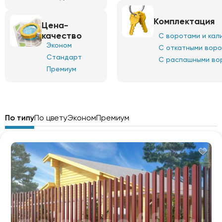
Комплектация
Цена-
качество
С воротами и кал
Эконом
С откатными вор
Стандарт
С распашными во
Премиум
По типу
По цвету
Эконом
Премиум