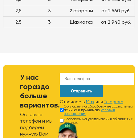
2,5
3
2 стороны
от 2 560 руб.
2,5
3
Шахматка
от 2 940 руб.
У нас
гораздо
Отправить
больше
Отвечаем в
Max
или
Telegram
вариантов.
Согласен на обработку персональных
данных и принимаю
условия
Оставьте
соглашения
Согласен на уведомления об акциях и
телефон и мы
скидках
подберем
нужную Вам