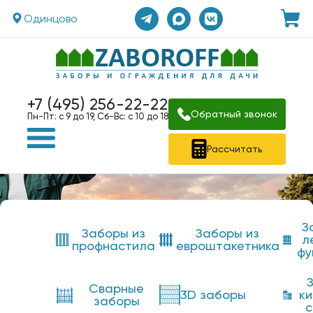
Одинцово
+7 (495) 256-22-22
Обратный звонок
Пн-Пт: с 9 до 19, Сб-Вс: с 10 до 18
Рассчитать
З
Заборы из
Заборы из
л
профнастила
евроштакетника
фу
Сварные
3D заборы
к
заборы
с