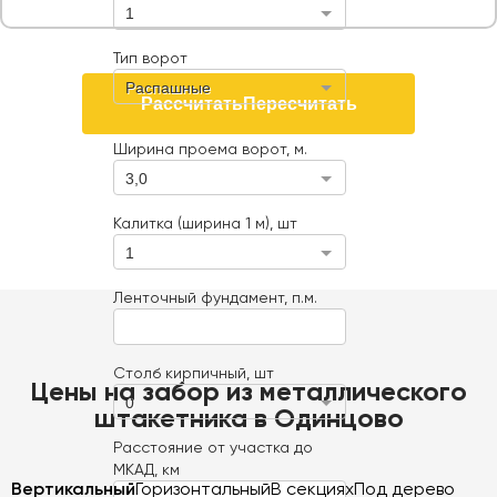
1
Тип ворот
Распашные
Рассчитать
Пересчитать
Ширина проема ворот, м.
3,0
Калитка (ширина 1 м), шт
1
Ленточный фундамент, п.м.
Столб кирпичный, шт
Цены на забор из металлического
0
штакетника в Одинцово
Расстояние от участка до
МКАД, км
Вертикальный
Горизонтальный
В секциях
Под дерево