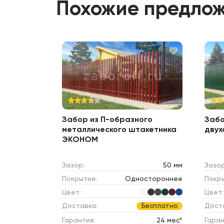
Похожие предло
Забор из П-образного
Забо
металлического штакетника
двух
ЭКОНОМ
Зазор:
50 мм
Зазор
Покрытие:
Одностороннее
Покр
Цвет:
Цвет:
Доставка:
Дост
Бесплатно
Гарантия:
24 мес*
Гаран