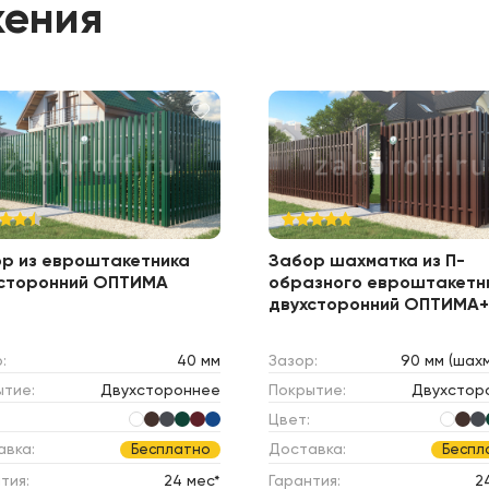
жения
р из евроштакетника
Забор шахматка из П-
сторонний ОПТИМА
образного евроштакетн
двухсторонний ОПТИМА+
:
40 мм
Зазор:
90 мм (шах
ытие:
Двухстороннее
Покрытие:
Двухстор
Цвет:
авка:
Доставка:
Бесплатно
Беспл
тия:
24 мес*
Гарантия:
2