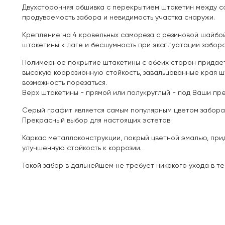
Двухсторонняя обшивка с перекрытием штакетин между с
продуваемость забора и невидимость участка снаружи.
Крепление на 4 кровельных самореза с резиновой шайбо
штакетины к лаге и бесшумность при эксплуатации забора
Полимерное покрытие штакетины с обеих сторон придает
высокую коррозионную стойкость, завальцованные края 
возможность порезаться.
Верх штакетины - прямой или полукруглый - под Ваши пр
Серый графит является самым популярным цветом забора в
Прекрасный выбор для настоящих эстетов.
Каркас металлоконструкции, покрый цветной эмалью, при
улучшенную стойкость к коррозии.
Такой забор в дальнейшем не требует никакого ухода в те