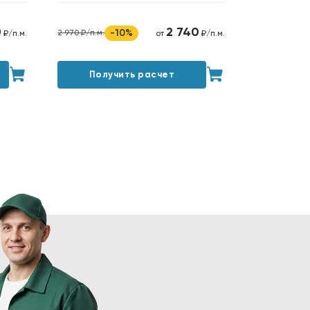
0
2 740
-10%
2 970 ₽/п.м.
₽/п.м.
от
₽/п.м.
Получить расчет