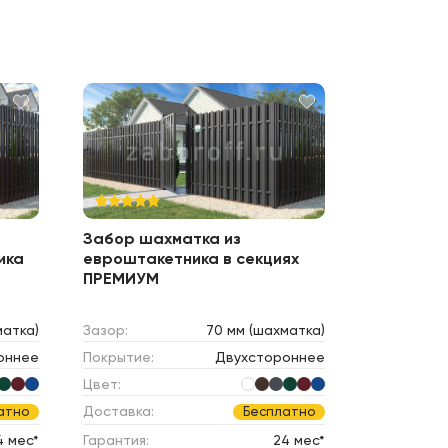
Забор шахматка из
ика
евроштакетника в секциях
ПРЕМИУМ
матка)
Зазор:
70 мм (шахматка)
оннее
Покрытие:
Двухстороннее
Цвет:
Доставка:
атно
Бесплатно
4 мес*
Гарантия:
24 мес*