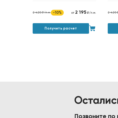
2 195
-10%
2 420 ₽/п.м.
2 420 
от
₽/п.м.
Получить расчет
Осталис
Позвоните по