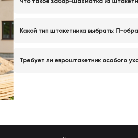
Что такое забор-шахматка из штакет
Какой тип штакетника выбрать: П-обр
Требует ли евроштакетник особого ух