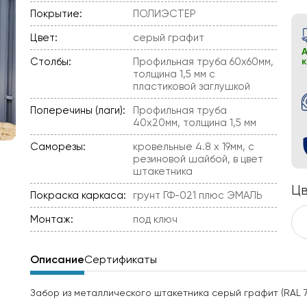
Покрытие:
ПОЛИЭСТЕР
Цвет:
серый графит
А
Столбы:
Профильная труба 60х60мм,
толщина 1,5 мм с
пластиковой заглушкой
Поперечины (лаги):
Профильная труба
40х20мм, толщина 1,5 мм
Саморезы:
кровельные 4.8 х 19мм, с
резиновой шайбой, в цвет
штакетника
Цв
Покраска каркаса:
грунт ГФ-021 плюс ЭМАЛЬ
Монтаж:
под ключ
Описание
Сертификаты
Забор из металлического штакетника серый графит (RAL 7