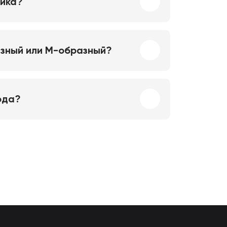
ника?
азный или М-образный?
ода?