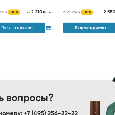
2 210
2 55
-10%
-10%
₽/п.м.
2 860 ₽/п.м.
от
₽/п.м.
от
Получить расчет
Получить расчет
ь вопросы?
 номеру:
+7 (495) 256-22-22