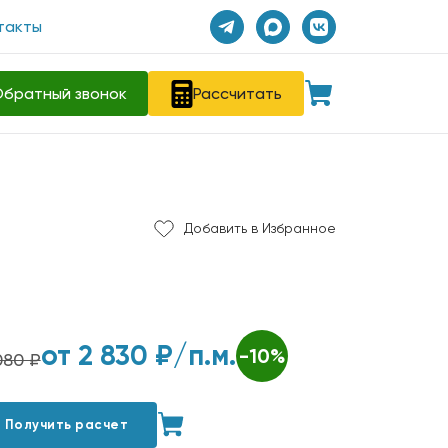
такты
братный звонок
Рассчитать
Добавить в Избранное
от
2 830
₽/п.м.
-10%
080 ₽
Получить расчет