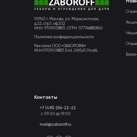
Нав
О ко
109147, г. Москва, ул. Марксистская,
Акци
д.22, стр.1, оф.202
ИНН: 9709008831, ОГРН: 1177746882840
Наши
Политика конфиденциальности
Отзы
Реклама ООО «ЗАБОРОФФ»
ИНН:9709008831 Erid: 2W5zFJYxa6L
Вака
Контакты
+7 (495) 256-22-22
с 09:00 до 19:00
mail@zaboroff.ru