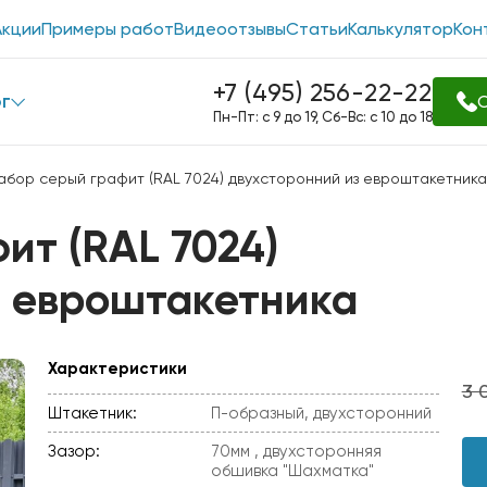
Акции
Примеры работ
Видеоотзывы
Статьи
Калькулятор
Кон
+7 (495) 256-22-22
г
О
Пн-Пт: с 9 до 19, Сб-Вс: с 10 до 18
Забор серый графит (RAL 7024) двухсторонний из евроштакетника
ит (RAL 7024)
з евроштакетника
Характеристики
3 
Штакетник:
П-образный, двухсторонний
Зазор:
70мм , двухсторонняя
обшивка "Шахматка"