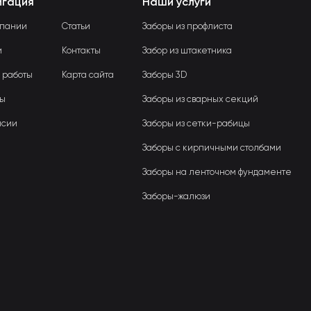
игация
Наши услуги
мпании
Статьи
Заборы из профлиста
и
Контакты
Забор из штакетника
 работы
Карта сайта
Заборы 3D
вы
Заборы из сварных секций
нсии
Заборы из сетки-рабицы
Заборы с кирпичными столбами
Заборы на ленточном фундаменте
Заборы-жалюзи