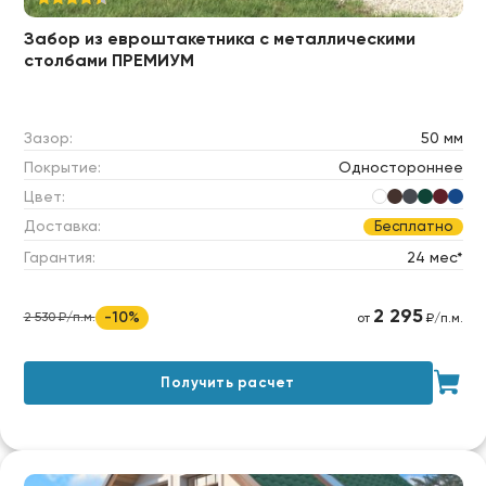
Забор из евроштакетника c металлическими
столбами ПРЕМИУМ
Зазор:
50 мм
Покрытие:
Одностороннее
Цвет:
Доставка:
Бесплатно
Гарантия:
24 мес*
2 295
-10%
2 530 ₽/п.м.
от
₽/п.м.
Получить расчет