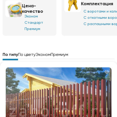
Комплектация
Цена-
качество
С воротами и кал
Эконом
С откатными вор
Стандарт
С распашными во
Премиум
По типу
По цвету
Эконом
Премиум