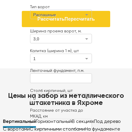
Тип ворот
Распашные
Рассчитать
Пересчитать
Ширина проема ворот, м.
3,0
Калитка (ширина 1 м), шт
1
Ленточный фундамент, п.м.
Столб кирпичный, шт
Цены на забор из металлического
0
штакетника в Яхроме
Расстояние от участка до
МКАД, км
Вертикальный
Горизонтальный
В секциях
Под дерево
С воротами
С кирпичными столбами
На фундаменте