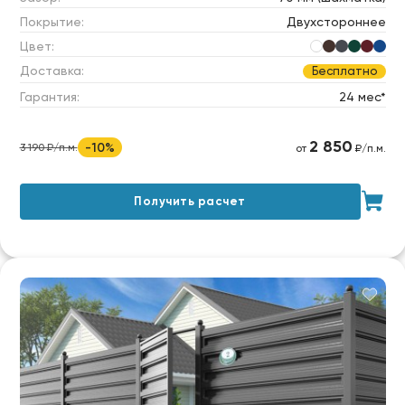
Покрытие:
Двухстороннее
Цвет:
Доставка:
Бесплатно
Гарантия:
24 мес*
2 850
-10%
3 190 ₽/п.м.
от
₽/п.м.
Получить расчет