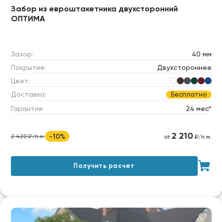
Забор из евроштакетника двухсторонний
ОПТИМА
Зазор:
40 мм
Покрытие:
Двухстороннее
Цвет:
Доставка:
Бесплатно
Гарантия:
24 мес*
2 210
-10%
2 420 ₽/п.м.
от
₽/п.м.
Получить расчет