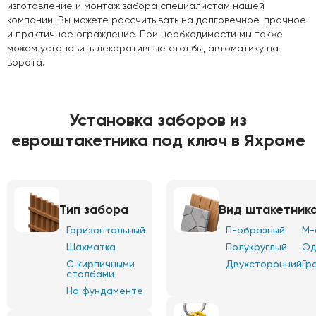
изготовление и монтаж забора специалистам нашей
компании, Вы можете рассчитывать на долговечное, прочное
и практичное ограждение. При необходимости мы также
можем установить декоративные столбы, автоматику на
ворота.
Установка заборов из
евроштакетника под ключ в Яхроме
Тип забора
Вид штакетник
Горизонтальный
П-образный
М-
Шахматка
Полукруглый
Од
С кирпичными
Двухсторонний
Гр
столбами
На фундаменте