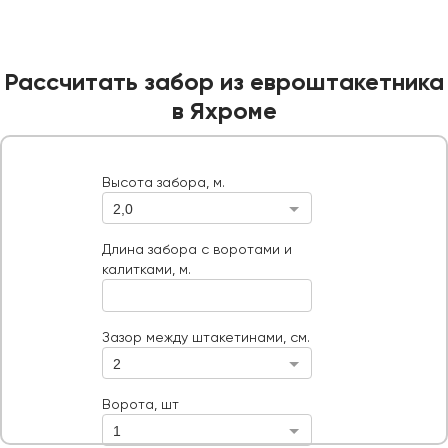
Рассчитать забор из евроштакетника
в Яхроме
Высота забора, м.
2,0
Высота забора, м.
Длина забора с воротами и калитками, м.
Длина забора с воротами и
калитками, м.
Ворота, шт
Тип ворот
Зазор между штакетинами, см.
2
Ворота, шт
1