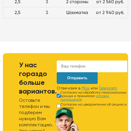
2,5
3
2 стороны
от 2 560 руб.
2,5
3
Шахматка
от 2 940 руб.
У нас
гораздо
Отправить
больше
Отвечаем в
Max
или
Telegram
вариантов.
Согласен на обработку персональных
данных и принимаю
условия
Оставьте
соглашения
Согласен на уведомления об акциях и
телефон и мы
скидках
подберем
нужную Вам
комплектацию.
Уже через 1