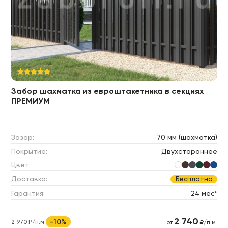
Забор шахматка из евроштакетника в секциях
ПРЕМИУМ
Зазор:
70 мм (шахматка)
Покрытие:
Двухстороннее
Цвет:
Доставка:
Бесплатно
Гарантия:
24 мес*
2 740
-10%
2 970 ₽/п.м.
от
₽/п.м.