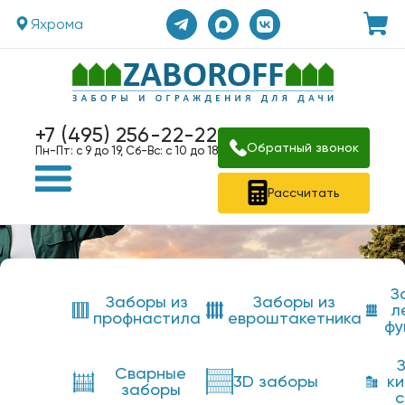
Яхрома
+7 (495) 256-22-22
Обратный звонок
Пн-Пт: с 9 до 19, Сб-Вс: с 10 до 18
Рассчитать
З
Заборы из
Заборы из
л
профнастила
евроштакетника
фу
Сварные
3D заборы
к
заборы
с