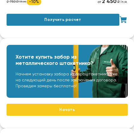
2 450
-10%
2 750 ₽/п.м.
от
₽/п.м.
Получить расчет
Хотите купить забор из
металлического штакетника?
Начнем установку забора из евроштакетника уже
на следующий день после заключения договора.
Проведем замеры бесплатно!
Начать