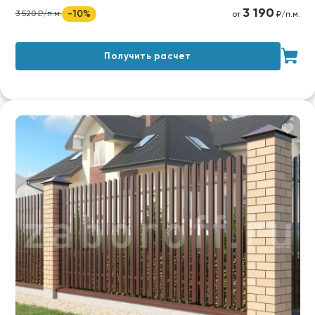
3 190
-10%
3 520 ₽/п.м.
от
₽/п.м.
Получить расчет