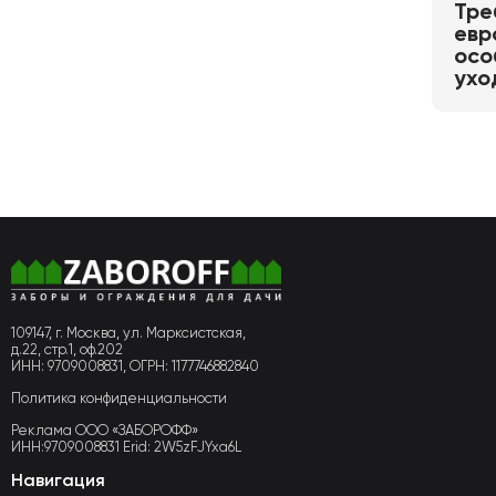
Тре
евр
осо
ухо
109147, г. Москва, ул. Марксистская,
д.22, стр.1, оф.202
ИНН: 9709008831, ОГРН: 1177746882840
Политика конфиденциальности
Реклама ООО «ЗАБОРОФФ»
ИНН:9709008831 Erid: 2W5zFJYxa6L
Навигация