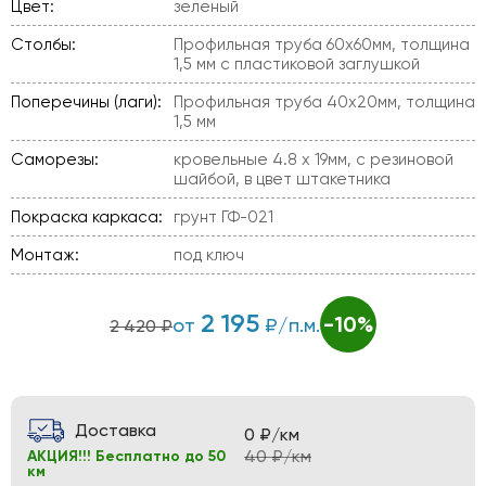
Цвет:
зеленый
Столбы:
Профильная труба 60х60мм, толщина
1,5 мм с пластиковой заглушкой
Поперечины (лаги):
Профильная труба 40х20мм, толщина
1,5 мм
Саморезы:
кровельные 4.8 х 19мм, с резиновой
шайбой, в цвет штакетника
Покраска каркаса:
грунт ГФ-021
Монтаж:
под ключ
2 195
-10%
от
₽/п.м.
2 420 ₽
Доставка
0 ₽/км
40 ₽/км
АКЦИЯ!!! Бесплатно до 50
км