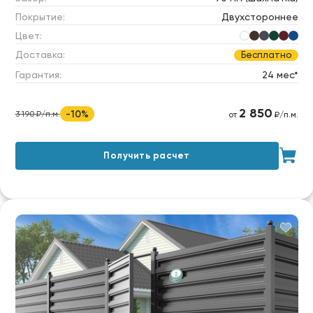
Покрытие:
Двухстороннее
Цвет:
Доставка:
Бесплатно
Гарантия:
24 мес*
2 850
-10%
3 190 ₽/п.м.
от
₽/п.м.
Получить расчет