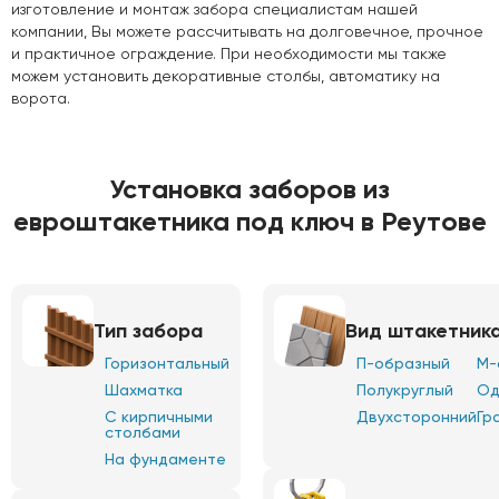
изготовление и монтаж забора специалистам нашей
компании, Вы можете рассчитывать на долговечное, прочное
и практичное ограждение. При необходимости мы также
можем установить декоративные столбы, автоматику на
ворота.
Установка заборов из
евроштакетника под ключ в Реутове
Тип забора
Вид штакетник
Горизонтальный
П-образный
М-
Шахматка
Полукруглый
Од
С кирпичными
Двухсторонний
Гр
столбами
На фундаменте