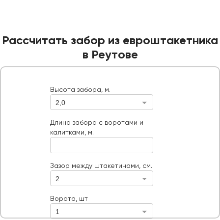
Рассчитать забор из евроштакетника
в Реутове
Высота забора, м.
2,0
Высота забора, м.
Длина забора с воротами и калитками, м.
Длина забора с воротами и
калитками, м.
Ворота, шт
Тип ворот
Зазор между штакетинами, см.
2
Ворота, шт
1