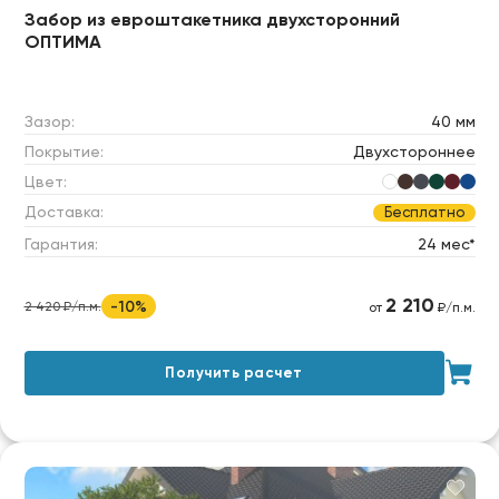
Забор из евроштакетника двухсторонний
ОПТИМА
Зазор:
40 мм
Покрытие:
Двухстороннее
Цвет:
Доставка:
Бесплатно
Гарантия:
24 мес*
2 210
-10%
2 420 ₽/п.м.
от
₽/п.м.
Получить расчет