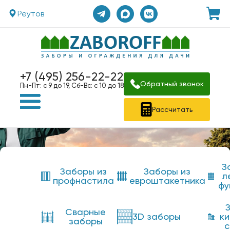
Реутов
+7 (495) 256-22-22
Обратный звонок
Пн-Пт: с 9 до 19, Сб-Вс: с 10 до 18
Рассчитать
З
Заборы из
Заборы из
л
профнастила
евроштакетника
фу
Сварные
3D заборы
к
заборы
с