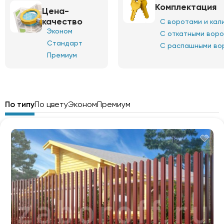
Комплектация
Цена-
качество
С воротами и кал
Эконом
С откатными вор
Стандарт
С распашными во
Премиум
По типу
По цвету
Эконом
Премиум