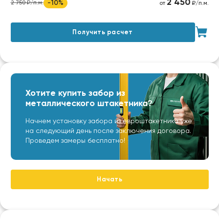
2 450
-10%
2 750 ₽/п.м.
от
₽/п.м.
Получить расчет
Хотите купить забор из
металлического штакетника?
Начнем установку забора из евроштакетника уже
на следующий день после заключения договора.
Проведем замеры бесплатно!
Начать