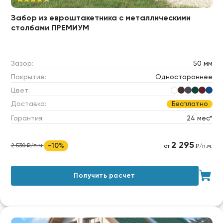
Забор из евроштакетника c металлическими
столбами ПРЕМИУМ
Зазор:
50 мм
Покрытие:
Одностороннее
Цвет:
Доставка:
Бесплатно
Гарантия:
24 мес*
2 295
-10%
2 530 ₽/п.м.
от
₽/п.м.
Получить расчет