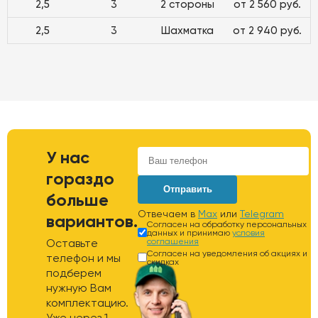
2,5
3
2 стороны
от 2 560 руб.
2,5
3
Шахматка
от 2 940 руб.
У нас
гораздо
Отправить
больше
Отвечаем в
Max
или
Telegram
вариантов.
Согласен на обработку персональных
данных и принимаю
условия
Оставьте
соглашения
Согласен на уведомления об акциях и
телефон и мы
скидках
подберем
нужную Вам
комплектацию.
Уже через 1