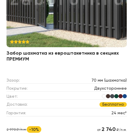
Забор шахматка из евроштакетника в секциях
ПРЕМИУМ
Зазор:
70 мм (шахматка)
Покрытие:
Двухстороннее
Цвет:
Доставка:
Бесплатно
Гарантия:
24 мес*
2 740
-10%
2 970 ₽/п.м.
от
₽/п.м.