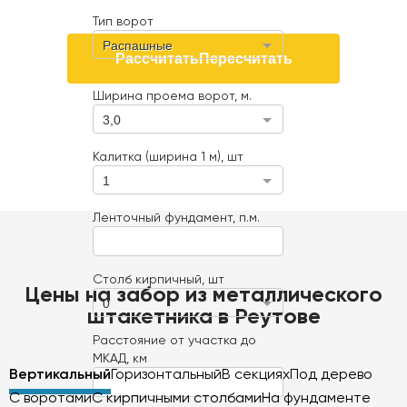
Тип ворот
Распашные
Рассчитать
Пересчитать
Ширина проема ворот, м.
3,0
Калитка (ширина 1 м), шт
1
Ленточный фундамент, п.м.
Столб кирпичный, шт
Цены на забор из металлического
0
штакетника в Реутове
Расстояние от участка до
МКАД, км
Вертикальный
Горизонтальный
В секциях
Под дерево
С воротами
С кирпичными столбами
На фундаменте