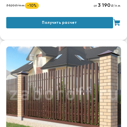
3 190
-10%
3 520 ₽/п.м.
от
₽/п.м.
Получить расчет