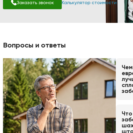
Заказать звонок
Калькулятор стоимости
Вопросы и ответы
Чем
евр
луч
спл
заб
Что
заб
шах
шта