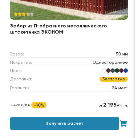
Забор из П-образного металлического
штакетника ЭКОНОМ
Зазор:
50 мм
Покрытие:
Одностороннее
Цвет:
Доставка:
Бесплатно
Гарантия:
24 мес*
2 195
-10%
2 420 ₽/п.м.
от
₽/п.м.
Получить расчет