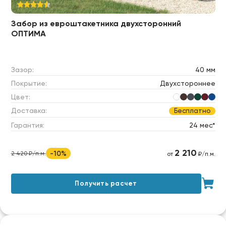
Забор из евроштакетника двухсторонний
ОПТИМА
Зазор:
40 мм
Покрытие:
Двухстороннее
Цвет:
Доставка:
Бесплатно
Гарантия:
24 мес*
2 210
-10%
2 420 ₽/п.м.
от
₽/п.м.
Получить расчет