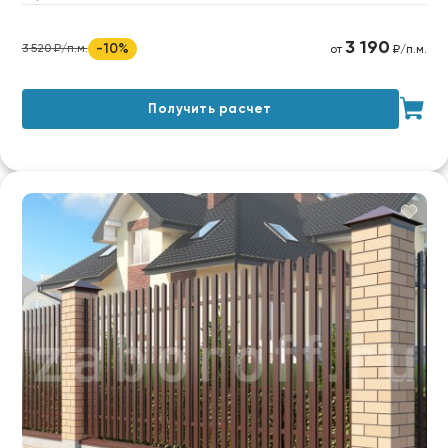
3 190
-10%
3 520 ₽/п.м.
от
₽/п.м.
Получить расчет