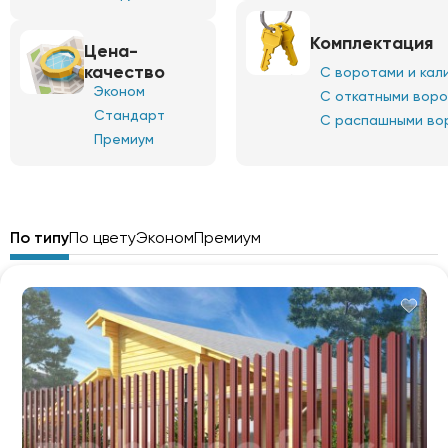
Комплектация
Цена-
качество
С воротами и кал
Эконом
С откатными вор
Стандарт
С распашными во
Премиум
По типу
По цвету
Эконом
Премиум