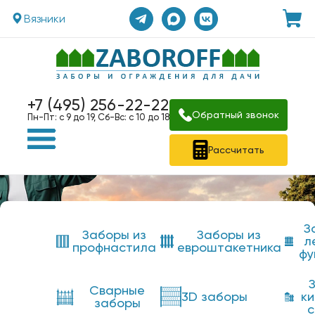
Вязники
+7 (495) 256-22-22
Обратный звонок
Пн-Пт: с 9 до 19, Сб-Вс: с 10 до 18
Рассчитать
З
Заборы из
Заборы из
л
профнастила
евроштакетника
фу
Сварные
3D заборы
к
заборы
с