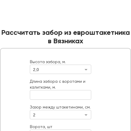
Рассчитать забор из евроштакетника
в Вязниках
Высота забора, м.
2,0
Высота забора, м.
Длина забора с воротами и калитками, м.
Длина забора с воротами и
калитками, м.
Ворота, шт
Тип ворот
Зазор между штакетинами, см.
2
Ворота, шт