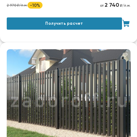
2 740
-10%
2 970 ₽/п.м.
от
₽/п.м.
Получить расчет