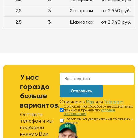
2,5
3
2 стороны
от 2 560 руб.
2,5
3
Шахматка
от 2 940 руб.
У нас
гораздо
Отправить
больше
Отвечаем в
Max
или
Telegram
вариантов.
Согласен на обработку персональных
данных и принимаю
условия
Оставьте
соглашения
Согласен на уведомления об акциях и
телефон и мы
скидках
подберем
нужную Вам