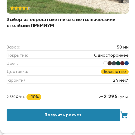
Забор из евроштакетника c металлическими
столбами ПРЕМИУМ
Зазор:
50 мм
Покрытие:
Одностороннее
Цвет:
Доставка:
Бесплатно
Гарантия:
24 мес*
2 295
-10%
2 530 ₽/п.м.
от
₽/п.м.
Получить расчет