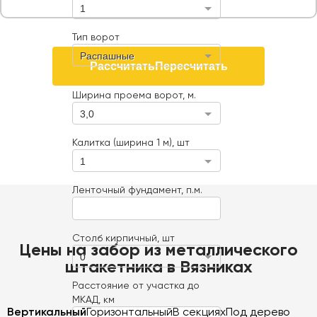
1
Тип ворот
Распашные
Рассчитать
Пересчитать
Ширина проема ворот, м.
3,0
Калитка (ширина 1 м), шт
1
Ленточный фундамент, п.м.
Столб кирпичный, шт
Цены на забор из металлического
0
штакетника в Вязниках
Расстояние от участка до
МКАД, км
Вертикальный
Горизонтальный
В секциях
Под дерево