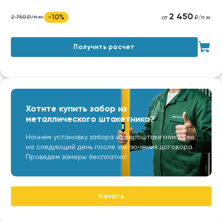
2 450
-10%
2 750 ₽/п.м.
от
₽/п.м.
Получить расчет
Хотите купить забор из
металлического штакетника?
Начнем установку забора из евроштакетника уже
на следующий день после заключения договора.
Проведем замеры бесплатно!
Начать