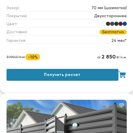
Зазор:
70 мм (шахматка)
Покрытие:
Двухстороннее
Цвет:
Доставка:
Бесплатно
Гарантия:
24 мес*
2 850
-10%
3 190 ₽/п.м.
от
₽/п.м.
Получить расчет