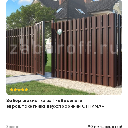
Забор шахматка из П-образного
евроштакетника двухсторонний ОПТИМА+
Зазор:
90 мм (шахматка)