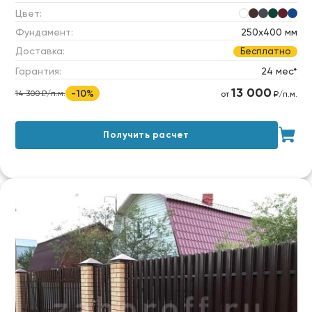
Цвет:
Фундамент:
250х400 мм
Доставка:
Бесплатно
Гарантия:
24 мес*
13 000
-10%
14 300 ₽/п.м.
от
₽/п.м.
Получить расчет