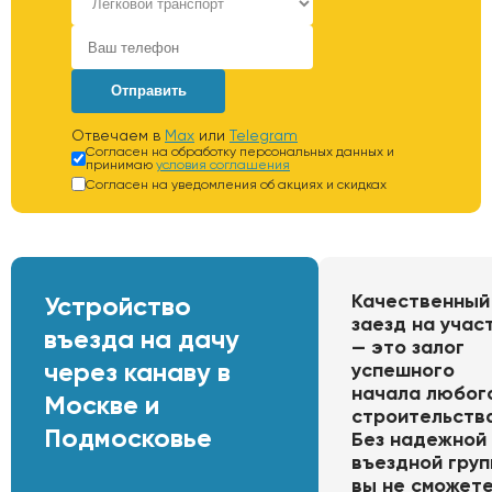
Отправить
Отвечаем в
Max
или
Telegram
Согласен на обработку персональных данных и
принимаю
условия соглашения
Согласен на уведомления об акциях и скидках
Качественный
Устройство
заезд на учас
въезда на дачу
— это залог
через канаву в
успешного
начала любог
Москве и
строительств
Подмосковье
Без надежной
въездной гру
вы не сможет