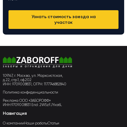
Узнать стоимость заезда на
участок
109147, г. Москва, ул. Марксистская,
д.22, стр.1, оф.202
ИНН: 9709008831, ОГРН: 1177746882840
Политика конфиденциальности
Реклама ООО «ЗАБОРОФФ»
ИНН:9709008831 Erid: 2W5zFJYxa6L
Навигация
О компании
Наши работы
Статьи