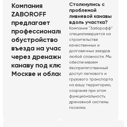
Столкнулись с
Компания
проблемой
ZABOROFF
ливневой канавы
предлагает
вдоль участка?
Компания "Заборофф"
профессиональное
специализируется на
обустройство
строительстве
качественных и
въезда на участок
долговечных заездов
через дренажную
любой сложности. Мы
обеспечиваем
канаву под ключ в
беспрепятственный
Москве и области
доступ легкового и
грузового транспорта
на вашу территорию,
сохраняя при этом
функциональность
дренажной системы
поселка.