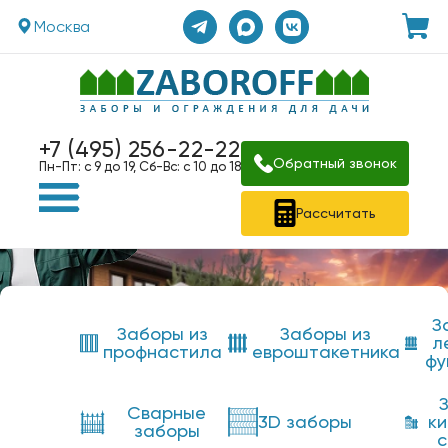
Москва
+7 (495) 256-22-22
Обратный звонок
Пн-Пт: с 9 до 19, Сб-Вс: с 10 до 18
Рассчитать
З
Заборы из
Заборы из
л
профнастила
евроштакетника
фу
Сварные
3D заборы
к
заборы
с