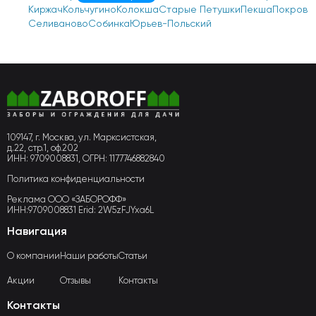
Киржач
Кольчугино
Колокша
Старые Петушки
Пекша
Покров
Селиваново
Собинка
Юрьев-Польский
109147, г. Москва, ул. Марксистская,
д.22, стр.1, оф.202
ИНН: 9709008831, ОГРН: 1177746882840
Политика конфиденциальности
Реклама ООО «ЗАБОРОФФ»
ИНН:9709008831 Erid: 2W5zFJYxa6L
Навигация
О компании
Наши работы
Статьи
Акции
Отзывы
Контакты
Контакты