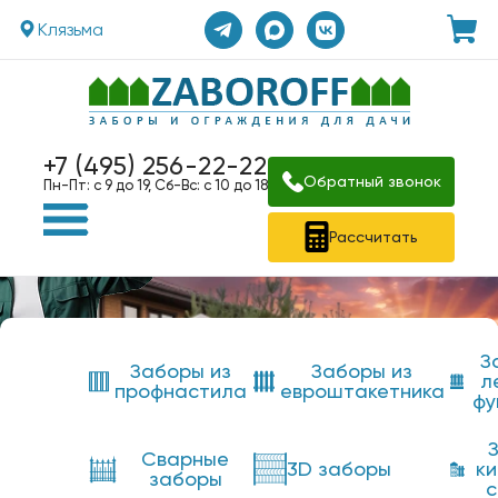
Клязьма
+7 (495) 256-22-22
Обратный звонок
Пн-Пт: с 9 до 19, Сб-Вс: с 10 до 18
Рассчитать
З
Заборы из
Заборы из
л
профнастила
евроштакетника
фу
Сварные
3D заборы
к
заборы
с