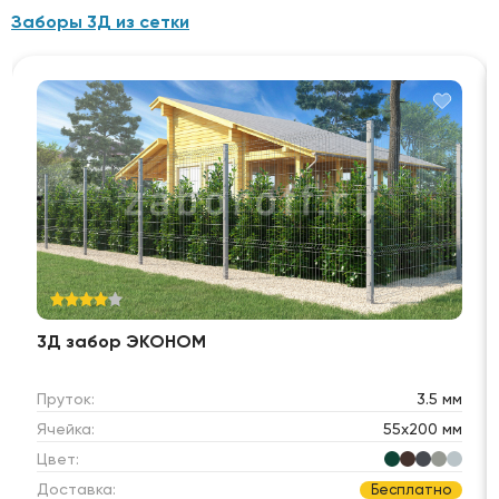
Заборы 3Д из сетки
3Д забор ЭКОНОМ
Пруток:
3.5 мм
Ячейка:
55х200 мм
Цвет:
Доставка:
Бесплатно