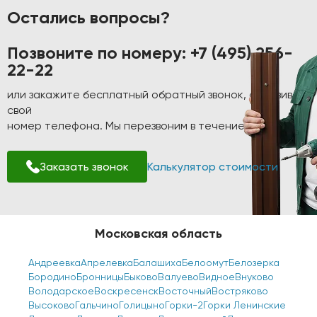
Остались вопросы?
Позвоните по номеру:
+7 (495) 256-
22-22
или закажите бесплатный обратный звонок, оставив
свой
номер телефона. Мы перезвоним в течение 1-2 минут!
Заказать звонок
Калькулятор стоимости
Московская область
Андреевка
Апрелевка
Балашиха
Белоомут
Белозерка
Бородино
Бронницы
Быково
Валуево
Видное
Внуково
Володарское
Воскресенск
Восточный
Востряково
Высоково
Гальчино
Голицыно
Горки-2
Горки Ленинские