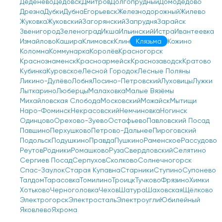
Деденево
Дедовск
Дмитров
Долгопрудный
Домодедово
Дрезна
Дубки
Дубна
Егорьевск
Железнодорожный
Жилево
Жуковка
Жуковский
Загорянский
Запрудня
Зарайск
Звенигород
Зеленоград
Икша
Ильинский
Истра
Ивантеевка
Измайлово
Кашира
Климовск
Клин
Клязьма
Кожино
Коломна
Коммунарка
Королёв
Красногорск
Краснознаменск
Красноармейск
Краснозаводск
Кратово
Кубинка
Куровское
Лесной Городок
Лесные Поляны
Ликино-Дулёво
Лобня
Лосино-Петровский
Луховицы
Лужки
Лыткарино
Люберцы
Малаховка
Малые Вязёмы
Михайловская Слобода
Московский
Можайск
Мытищи
Наро-Фоминск
Некрасовский
Немчиновка
Ногинск
Одинцово
Орехово-Зуево
Остафьево
Павловский Посад
Павшино
Перхушково
Петрово-Дальнее
Пироговский
Подольск
Подушкино
Правда
Пушкино
Раменское
Рассудово
Реутов
Родники
Ромашково
Руза
Свердловский
Селятино
Сергиев Посад
Серпухов
Сколково
Солнечногорск
Спас-Заулок
Старая Купавна
Старники
Ступино
Супонево
Талдом
Тарасовка
Томилино
Троицк
Тучково
Фрязино
Химки
Хотьково
Черноголовка
Чехов
Шатура
Шаховская
Щёлково
Электрогорск
Электросталь
Электроугли
Юбилейный
Яковлево
Яхрома