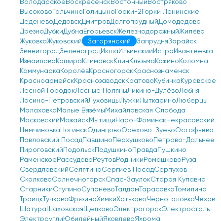
Володарское
Воскресенск
Восточный
Востряково
Высоково
Гальчино
Голицыно
Горки-2
Горки Ленинские
Деденево
Дедовск
Дмитров
Долгопрудный
Домодедово
Дрезна
Дубки
Дубна
Егорьевск
Железнодорожный
Жилево
Жуковка
Жуковский
Загорянский
Запрудня
Зарайск
Звенигород
Зеленоград
Икша
Ильинский
Истра
Ивантеевка
Измайлово
Кашира
Климовск
Клин
Клязьма
Кожино
Коломна
Коммунарка
Королёв
Красногорск
Краснознаменск
Красноармейск
Краснозаводск
Кратово
Кубинка
Куровское
Лесной Городок
Лесные Поляны
Ликино-Дулёво
Лобня
Лосино-Петровский
Луховицы
Лужки
Лыткарино
Люберцы
Малаховка
Малые Вязёмы
Михайловская Слобода
Московский
Можайск
Мытищи
Наро-Фоминск
Некрасовский
Немчиновка
Ногинск
Одинцово
Орехово-Зуево
Остафьево
Павловский Посад
Павшино
Перхушково
Петрово-Дальнее
Пироговский
Подольск
Подушкино
Правда
Пушкино
Раменское
Рассудово
Реутов
Родники
Ромашково
Руза
Свердловский
Селятино
Сергиев Посад
Серпухов
Сколково
Солнечногорск
Спас-Заулок
Старая Купавна
Старники
Ступино
Супонево
Талдом
Тарасовка
Томилино
Троицк
Тучково
Фрязино
Химки
Хотьково
Черноголовка
Чехов
Шатура
Шаховская
Щёлково
Электрогорск
Электросталь
Электроугли
Юбилейный
Яковлево
Яхрома