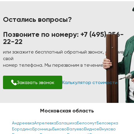
Остались вопросы?
Позвоните по номеру:
+7 (495) 256-
22-22
или закажите бесплатный обратный звонок, оставив
свой
номер телефона. Мы перезвоним в течение 1-2 минут!
Заказать звонок
Калькулятор стоимости
Московская область
Андреевка
Апрелевка
Балашиха
Белоомут
Белозерка
Бородино
Бронницы
Быково
Валуево
Видное
Внуково