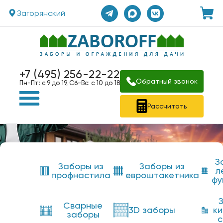
Загорянский
+7 (495) 256-22-22
Обратный звонок
Пн-Пт: с 9 до 19, Сб-Вс: с 10 до 18
Рассчитать
З
Заборы из
Заборы из
л
профнастила
евроштакетника
фу
Сварные
3D заборы
к
заборы
с