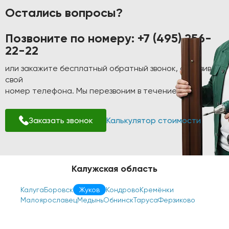
Остались вопросы?
Позвоните по номеру:
+7 (495) 256-
22-22
или закажите бесплатный обратный звонок, оставив
свой
номер телефона. Мы перезвоним в течение 1-2 минут!
Заказать звонок
Калькулятор стоимости
Калужская область
Калуга
Боровск
Жуков
Кондрово
Кремёнки
Малоярославец
Медынь
Обнинск
Таруса
Ферзиково