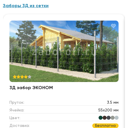
Заборы 3Д из сетки
3Д забор ЭКОНОМ
Пруток:
3.5 мм
Ячейка:
55х200 мм
Цвет:
Доставка:
Бесплатно