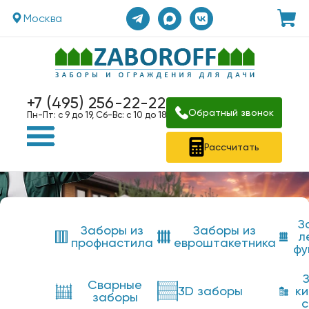
Москва
+7 (495) 256-22-22
Обратный звонок
Пн-Пт: с 9 до 19, Сб-Вс: с 10 до 18
Рассчитать
З
Заборы из
Заборы из
л
профнастила
евроштакетника
фу
Сварные
3D заборы
к
заборы
с