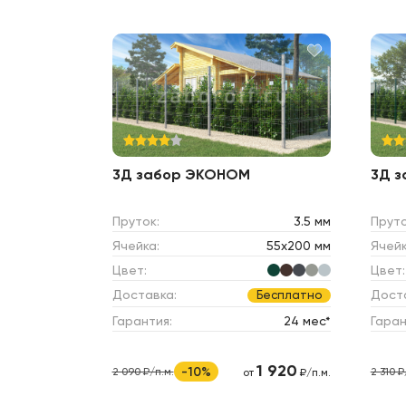
3Д забор ЭКОНОМ
3Д 
Пруток:
3.5 мм
Пруто
Ячейка:
55х200 мм
Ячейк
Цвет:
Цвет:
Доставка:
Дост
Бесплатно
Гарантия:
24 мес*
Гаран
1 920
-10%
2 090 ₽/п.м.
2 310 ₽
от
₽/п.м.