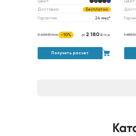
Цвет:
Цвет:
Доставка:
Дост
Бесплатно
Гарантия:
24 мес*
Гаран
2 180
-10%
2 420 ₽/п.м.
1 650 ₽
от
₽/п.м.
Получить расчет
Кат