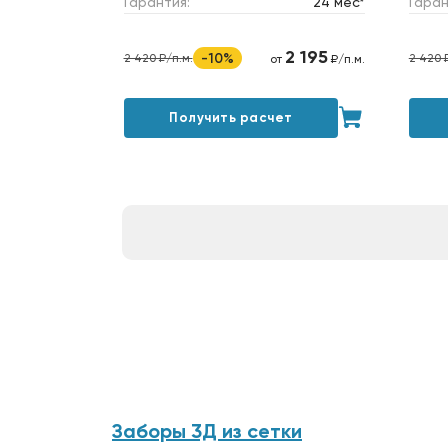
Гарантия:
24 мес*
Гаран
2 195
-10%
2 420 ₽/п.м.
2 420 
от
₽/п.м.
Получить расчет
Заборы 3Д из сетки