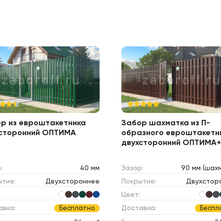
р из евроштакетника
Забор шахматка из П-
сторонний ОПТИМА
образного евроштакетн
двухсторонний ОПТИМА+
:
40 мм
Зазор:
90 мм (шах
ытие:
Двухстороннее
Покрытие:
Двухстор
Цвет:
авка:
Доставка:
Бесплатно
Беспл