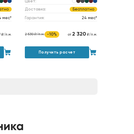
Цвет:
Доставка:
атно
Бесплатно
4 мес*
Гарантия:
24 мес*
0
2 320
-10%
2 530 ₽/п.м.
₽/п.м.
от
₽/п.м.
Получить расчет
ника