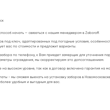
ск
способ начать — связаться с нашим менеджером в Zaboroff.
ов под ключ, адаптированных под погодные условия, особенност
ет вас по стоимости и предложит варианты.
забора по телефону, к Вам приедет замерщик для уточнения пар
раметры ограждения, мы скорректируем это допсоглашением.
 на высоком уровне, так как в договор включена гарантия на м
аты - мы сможем выехать на установку заборов в Новомосковске
более удобным и выгодным для вас.