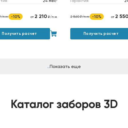
тия:
24 мес*
Гарантия:
2
2 210
2 55
-10%
-10%
₽/п.м.
2 860 ₽/п.м.
от
₽/п.м.
от
Получить расчет
Получить расчет
Показать еще
Каталог заборов 3D