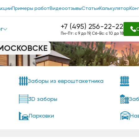
Акции
Примеры работ
Видеоотзывы
Статьи
Калькулятор
Кон
+7 (495) 256-22-22
г
О
Пн-Пт: с 9 до 19, Сб-Вс: с 10 до 18
ОМОСКОВСКЕ
Заборы из евроштакетника
3D заборы
Заб
Парковки
На