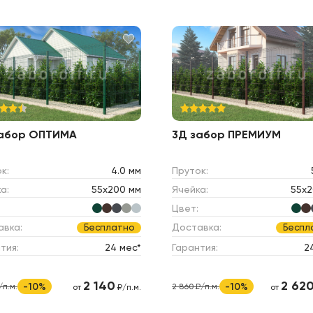
забор ОПТИМА
3Д забор ПРЕМИУМ
к:
4.0 мм
Пруток:
а:
55х200 мм
Ячейка:
55х2
Цвет:
авка:
Доставка:
Бесплатно
Беспл
тия:
24 мес*
Гарантия:
2
2 140
2 62
-10%
-10%
/п.м.
2 860 ₽/п.м.
от
₽/п.м.
от