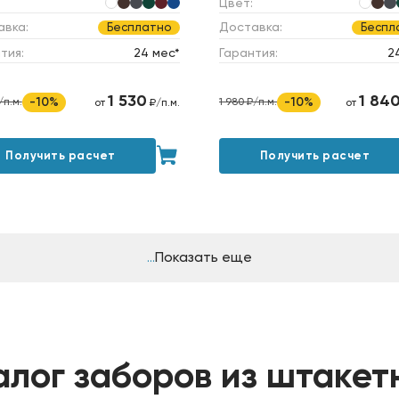
Цвет:
авка:
Доставка:
Бесплатно
Беспл
тия:
24 мес*
Гарантия:
2
1 530
1 84
-10%
-10%
/п.м.
1 980 ₽/п.м.
от
₽/п.м.
от
Получить расчет
Получить расчет
Показать еще
алог заборов из штакет