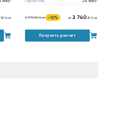
4 мес*
Гарантия:
24 мес*
0
2 740
-10%
2 970 ₽/п.м.
₽/п.м.
от
₽/п.м.
Получить расчет