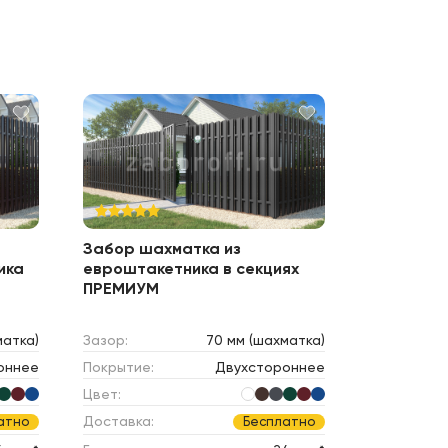
Забор шахматка из
ика
евроштакетника в секциях
ПРЕМИУМ
матка)
Зазор:
70 мм (шахматка)
оннее
Покрытие:
Двухстороннее
Цвет:
Доставка:
атно
Бесплатно