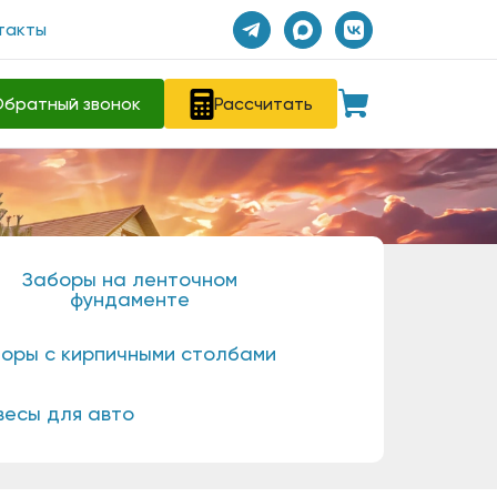
такты
братный звонок
Рассчитать
Заборы на ленточном
фундаменте
оры с кирпичными столбами
весы для авто