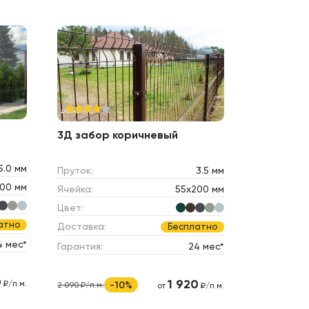
3Д забор коричневый
5.0 мм
Пруток:
3.5 мм
00 мм
Ячейка:
55х200 мм
Цвет:
атно
Доставка:
Бесплатно
4 мес*
Гарантия:
24 мес*
0
1 920
₽/п.м.
-10%
2 090 ₽/п.м.
от
₽/п.м.