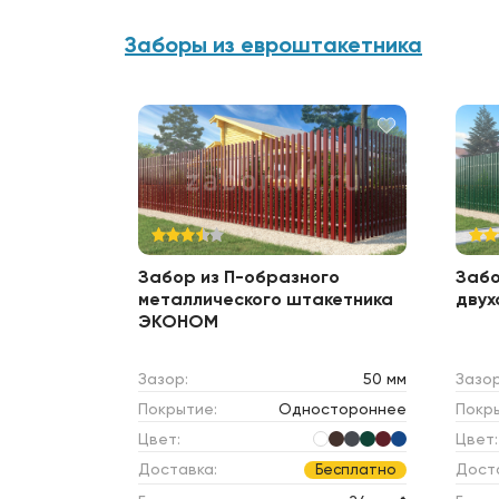
Заборы из евроштакетника
Забор из П-образного
Забо
металлического штакетника
двух
ЭКОНОМ
Зазор:
50 мм
Зазор
Покрытие:
Одностороннее
Покр
Цвет:
Цвет:
Доставка:
Дост
Бесплатно