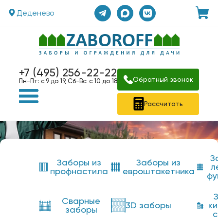
Деденево
+7 (495) 256-22-22
Обратный звонок
Пн-Пт: с 9 до 19, Сб-Вс: с 10 до 18
Рассчитать
З
Заборы из
Заборы из
л
профнастила
евроштакетника
фу
Сварные
3D заборы
к
заборы
с