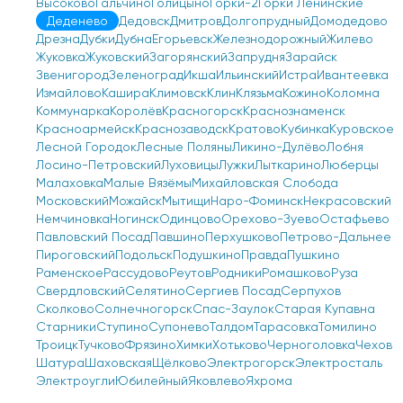
Высоково
Гальчино
Голицыно
Горки-2
Горки Ленинские
Деденево
Дедовск
Дмитров
Долгопрудный
Домодедово
Дрезна
Дубки
Дубна
Егорьевск
Железнодорожный
Жилево
Жуковка
Жуковский
Загорянский
Запрудня
Зарайск
Звенигород
Зеленоград
Икша
Ильинский
Истра
Ивантеевка
Измайлово
Кашира
Климовск
Клин
Клязьма
Кожино
Коломна
Коммунарка
Королёв
Красногорск
Краснознаменск
Красноармейск
Краснозаводск
Кратово
Кубинка
Куровское
Лесной Городок
Лесные Поляны
Ликино-Дулёво
Лобня
Лосино-Петровский
Луховицы
Лужки
Лыткарино
Люберцы
Малаховка
Малые Вязёмы
Михайловская Слобода
Московский
Можайск
Мытищи
Наро-Фоминск
Некрасовский
Немчиновка
Ногинск
Одинцово
Орехово-Зуево
Остафьево
Павловский Посад
Павшино
Перхушково
Петрово-Дальнее
Пироговский
Подольск
Подушкино
Правда
Пушкино
Раменское
Рассудово
Реутов
Родники
Ромашково
Руза
Свердловский
Селятино
Сергиев Посад
Серпухов
Сколково
Солнечногорск
Спас-Заулок
Старая Купавна
Старники
Ступино
Супонево
Талдом
Тарасовка
Томилино
Троицк
Тучково
Фрязино
Химки
Хотьково
Черноголовка
Чехов
Шатура
Шаховская
Щёлково
Электрогорск
Электросталь
Электроугли
Юбилейный
Яковлево
Яхрома