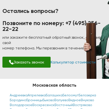
Остались вопросы?
Позвоните по номеру:
+7 (495) 256-
22-22
или закажите бесплатный обратный звонок, оставив
свой
номер телефона. Мы перезвоним в течение 1-2 минут!
Заказать звонок
Калькулятор стоимости
Московская область
Андреевка
Апрелевка
Балашиха
Белоомут
Белозерка
Бородино
Бронницы
Быково
Валуево
Видное
Внуково
Володарское
Воскресенск
Восточный
Востряково