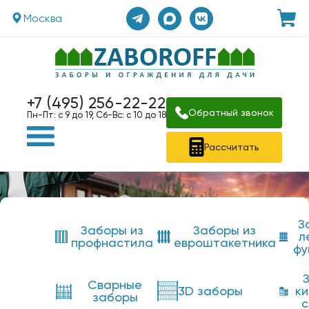
Москва
+7 (495) 256-22-22
Обратный звонок
Пн-Пт: с 9 до 19, Сб-Вс: с 10 до 18
Рассчитать
З
Заборы из
Заборы из
л
профнастила
евроштакетника
фу
Сварные
3D заборы
к
заборы
с