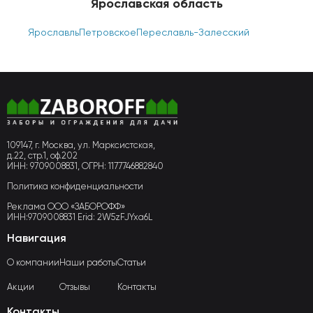
Ярославская область
Ярославль
Петровское
Переславль-Залесский
109147, г. Москва, ул. Марксистская,
д.22, стр.1, оф.202
ИНН: 9709008831, ОГРН: 1177746882840
Политика конфиденциальности
Реклама ООО «ЗАБОРОФФ»
ИНН:9709008831 Erid: 2W5zFJYxa6L
Навигация
О компании
Наши работы
Статьи
Акции
Отзывы
Контакты
Контакты