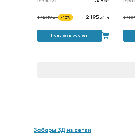
Гарантия:
24 мес*
Гаран
2 195
-10%
2 420 ₽/п.м.
2 420 
от
₽/п.м.
Получить расчет
Заборы 3Д из сетки