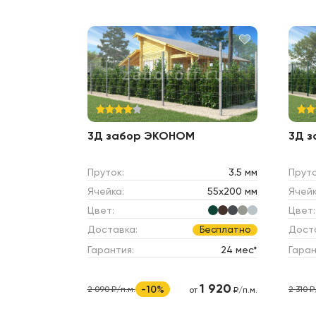
3Д забор ЭКОНОМ
3Д 
Пруток:
3.5 мм
Пруто
Ячейка:
55х200 мм
Ячейк
Цвет:
Цвет:
Доставка:
Дост
Бесплатно
Гарантия:
24 мес*
Гаран
1 920
-10%
2 090 ₽/п.м.
2 310 ₽
от
₽/п.м.