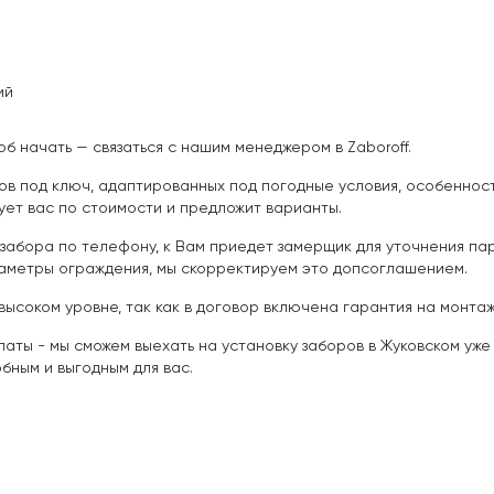
ий
об начать — связаться с нашим менеджером в Zaboroff.
ов под ключ, адаптированных под погодные условия, особенност
ет вас по стоимости и предложит варианты.
забора по телефону, к Вам приедет замерщик для уточнения пар
раметры ограждения, мы скорректируем это допсоглашением.
высоком уровне, так как в договор включена гарантия на монта
аты - мы сможем выехать на установку заборов в Жуковском уже
бным и выгодным для вас.