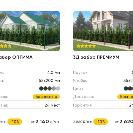
забор ОПТИМА
3Д забор ПРЕМИУМ
к:
4.0 мм
Пруток:
а:
55х200 мм
Ячейка:
55х2
Цвет:
авка:
Доставка:
Бесплатно
Беспл
тия:
24 мес*
Гарантия:
2
2 140
2 62
-10%
-10%
/п.м.
2 860 ₽/п.м.
от
₽/п.м.
от