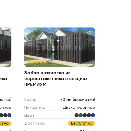
Забор шахматка из
ика
евроштакетника в секциях
ПРЕМИУМ
матка)
Зазор:
70 мм (шахматка)
оннее
Покрытие:
Двухстороннее
Цвет:
Доставка:
атно
Бесплатно