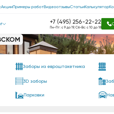
с
Акции
Примеры работ
Видеоотзывы
Статьи
Калькулятор
Ко
+7 (495) 256-22-22
г
О
Пн-Пт: с 9 до 19, Сб-Вс: с 10 до 18
ВСКОМ
Заборы из евроштакетника
3D заборы
Заб
Парковки
На