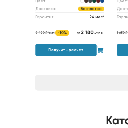
Цвет:
Цвет:
Доставка:
Дост
Бесплатно
Гарантия:
24 мес*
Гаран
2 180
-10%
2 420 ₽/п.м.
1 650 ₽
от
₽/п.м.
Получить расчет
Кат