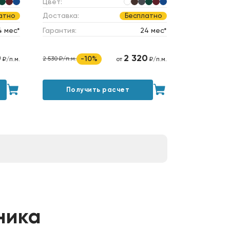
Цвет:
Доставка:
атно
Бесплатно
4 мес*
Гарантия:
24 мес*
0
2 320
-10%
2 530 ₽/п.м.
₽/п.м.
от
₽/п.м.
Получить расчет
ника