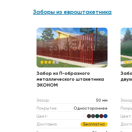
Заборы из евроштакетника
Забор из П-образного
Забо
металлического штакетника
двух
ЭКОНОМ
Зазор:
50 мм
Зазор
Покрытие:
Одностороннее
Покр
Цвет:
Цвет:
Доставка:
Дост
Бесплатно