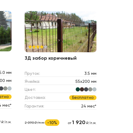
3Д забор коричневый
5.0 мм
Пруток:
3.5 мм
00 мм
Ячейка:
55х200 мм
Цвет:
атно
Доставка:
Бесплатно
4 мес*
Гарантия:
24 мес*
0
1 920
₽/п.м.
-10%
2 090 ₽/п.м.
от
₽/п.м.