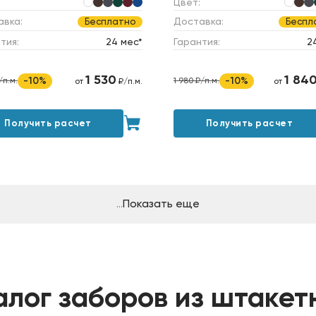
Цвет:
авка:
Доставка:
Бесплатно
Беспл
тия:
24 мес*
Гарантия:
2
1 530
1 84
-10%
-10%
/п.м.
1 980 ₽/п.м.
от
₽/п.м.
от
Получить расчет
Получить расчет
Показать еще
алог заборов из штакет