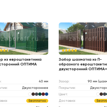
р из евроштакетника
Забор шахматка из П-
сторонний ОПТИМА
образного евроштакетн
двухсторонний ОПТИМА+
:
40 мм
Зазор:
90 мм (шах
ытие:
Двухстороннее
Покрытие:
Двухстор
Цвет:
авка:
Доставка:
Бесплатно
Беспл