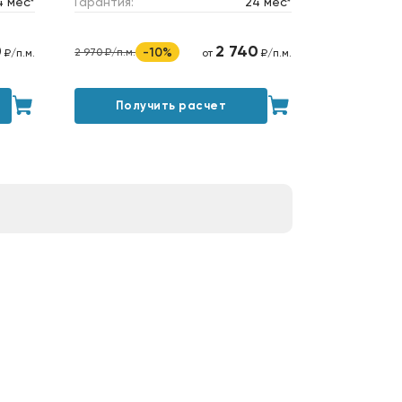
4 мес*
Гарантия:
24 мес*
0
2 740
-10%
2 970 ₽/п.м.
₽/п.м.
от
₽/п.м.
Получить расчет