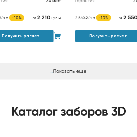
тия:
24 мес*
Гарантия:
2
2 210
2 55
-10%
-10%
₽/п.м.
2 860 ₽/п.м.
от
₽/п.м.
от
Получить расчет
Получить расчет
Показать еще
Каталог заборов 3D