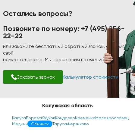
Остались вопросы?
Позвоните по номеру:
+7 (495) 256-
22-22
или закажите бесплатный обратный звонок, оставив
свой
номер телефона. Мы перезвоним в течение 1-2 минут!
Заказать звонок
Калькулятор стоимости
Калужская область
Калуга
Боровск
Жуков
Кондрово
Кремёнки
Малоярославец
Медынь
Обнинск
Таруса
Ферзиково