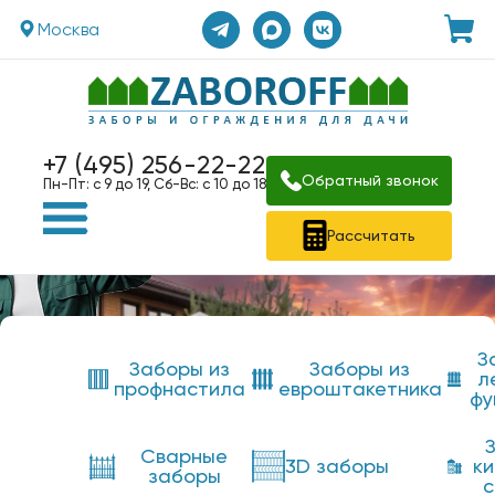
Москва
+7 (495) 256-22-22
Обратный звонок
Пн-Пт: с 9 до 19, Сб-Вс: с 10 до 18
Рассчитать
З
Заборы из
Заборы из
л
профнастила
евроштакетника
фу
Сварные
3D заборы
к
заборы
с