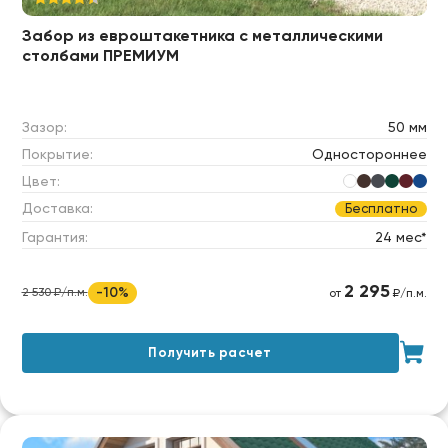
Забор из евроштакетника c металлическими
столбами ПРЕМИУМ
Зазор:
50 мм
Покрытие:
Одностороннее
Цвет:
Доставка:
Бесплатно
Гарантия:
24 мес*
2 295
-10%
2 530 ₽/п.м.
от
₽/п.м.
Получить расчет