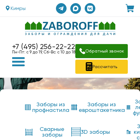
Кимры
+7 (495) 256-22-22
Обратный звонок
Пн-Пт: с 9 до 19, Сб-Вс: с 10 до 18
Рассчитать
З
Заборы из
Заборы из
л
профнастила
евроштакетника
фу
Сварные
3D заборы
к
заборы
с