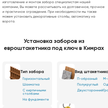
изготовление и монтаж забора специалистам нашей
компании, Вы можете рассчитывать на долговечное, прочное
и практичное ограждение. При необходимости мы также
можем установить декоративные столбы, автоматику на
ворота.
Установка заборов из
евроштакетника под ключ в Кимрах
Тип забора
Вид штакетник
Горизонтальный
П-образный
М-
Шахматка
Полукруглый
Од
С кирпичными
Двухсторонний
Гр
столбами
На фундаменте