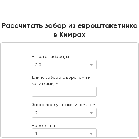
Рассчитать забор из евроштакетника
в Кимрах
Высота забора, м.
2,0
Высота забора, м.
Длина забора с воротами и калитками, м.
Длина забора с воротами и
калитками, м.
Ворота, шт
Тип ворот
Зазор между штакетинами, см.
2
Ворота, шт
1