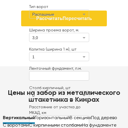
Тип ворот
Распашные
Рассчитать
Пересчитать
Ширина проема ворот, м.
3,0
Калитка (ширина 1 м), шт
1
Ленточный фундамент, п.м.
Столб кирпичный, шт
Цены на забор из металлического
0
штакетника в Кимрах
Расстояние от участка до
МКАД, км
Вертикальный
Горизонтальный
В секциях
Под дерево
С воротами
С кирпичными столбами
На фундаменте