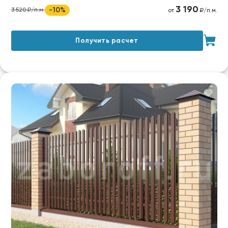
3 190
-10%
3 520 ₽/п.м.
от
₽/п.м.
Получить расчет