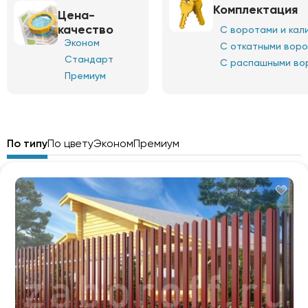
Комплектация
Цена-
качество
С воротами и кал
Эконом
С откатными вор
Стандарт
С распашными во
Премиум
По типу
По цвету
Эконом
Премиум