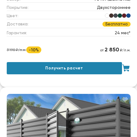
Покрытие:
Двухстороннее
Цвет:
Доставка:
Бесплатно
Гарантия:
24 мес*
2 850
-10%
3 190 ₽/п.м.
от
₽/п.м.
Получить расчет