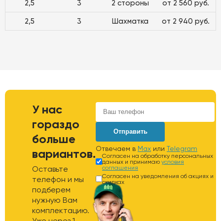
2,5
3
2 стороны
от 2 560 руб.
2,5
3
Шахматка
от 2 940 руб.
У нас
гораздо
Отправить
больше
Отвечаем в
Max
или
Telegram
вариантов.
Согласен на обработку персональных
данных и принимаю
условия
Оставьте
соглашения
Согласен на уведомления об акциях и
телефон и мы
скидках
подберем
нужную Вам
комплектацию.
Уже через 1