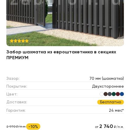
Забор шахматка из евроштакетника в секциях
ПРЕМИУМ
Зазор:
70 мм (шахматка)
Покрытие:
Двухстороннее
Цвет:
Доставка:
Бесплатно
Гарантия:
24 мес*
2 740
-10%
2 970 ₽/п.м.
от
₽/п.м.