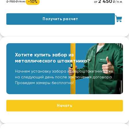
2 450
-10%
2 750 ₽/п.м.
от
₽/п.м.
Получить расчет
Хотите купить забор из
металлического штакетника?
Начнем установку забора из евроштакетника уже
на следующий день после заключения договора.
Проведем замеры бесплатно!
Начать