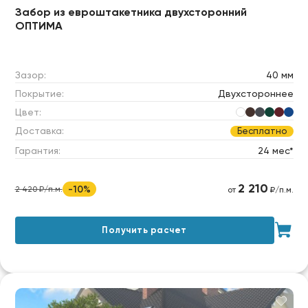
Забор из евроштакетника двухсторонний
ОПТИМА
Зазор:
40 мм
Покрытие:
Двухстороннее
Цвет:
Доставка:
Бесплатно
Гарантия:
24 мес*
2 210
-10%
2 420 ₽/п.м.
от
₽/п.м.
Получить расчет