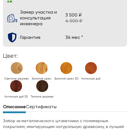
км
Замер участка и
3 500 ₽
консультация
4 500 ₽
инженера
Гарантия
36 мес *
Цвет:
Светлое дерево
Золотой орех
Золотой орех 3D
Античный дуб
Античный дуб 3D
Темное дерево
Описание
Сертификаты
Забор из металлического штакетника с полимерным
покрытием, имитирующим натуральную древесину, в лучшей