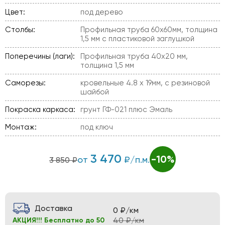
Цвет:
под дерево
Столбы:
Профильная труба 60х60мм, толщина
1,5 мм с пластиковой заглушкой
Поперечины (лаги):
Профильная труба 40х20 мм,
толщина 1,5 мм
Саморезы:
кровельные 4.8 х 19мм, с резиновой
шайбой
Покраска каркаса:
грунт ГФ-021 плюс Эмаль
Монтаж:
под ключ
3 470
-10%
от
₽/п.м.
3 850 ₽
Доставка
0 ₽/км
40 ₽/км
АКЦИЯ!!! Бесплатно до 50