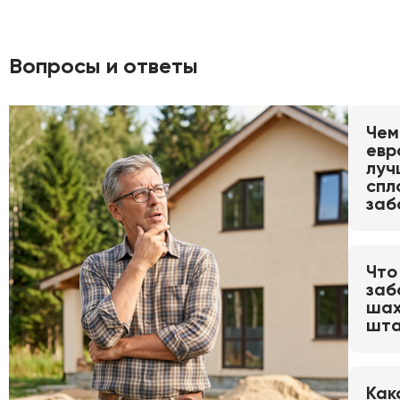
Вопросы и ответы
Чем
евр
луч
спл
заб
Что
заб
шах
шта
Как