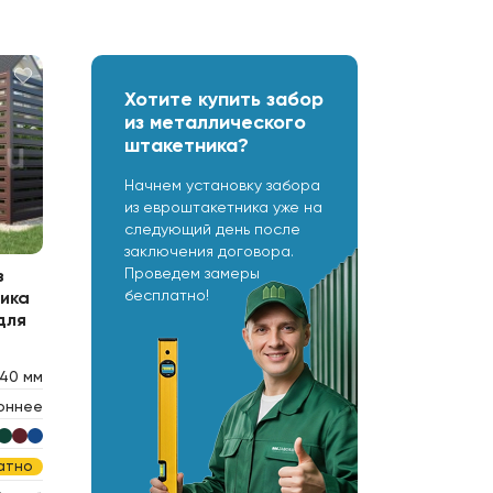
Хотите купить забор
из металлического
штакетника?
Начнем установку забора
из евроштакетника уже на
следующий день после
заключения договора.
Проведем замеры
з
бесплатно!
ика
для
40 мм
оннее
атно