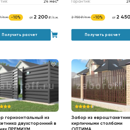
тия:
24 мес*
Гарантия:
2
2 200
2 45
-10%
-10%
₽/п.м.
2 750 ₽/п.м.
от
₽/п.м.
от
Получить расчет
Получить расчет
р горизонтальный из
Забор из евроштакетник
етника двухсторонний в
кирпичными столбами
иях ПРЕМИУМ
ОПТИМА