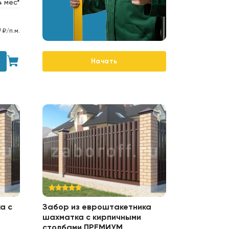
4 мес*
0
₽/п.м.
Начать
а с
Забор из евроштакетника
шахматка с кирпичными
столбами ПРЕМИУМ