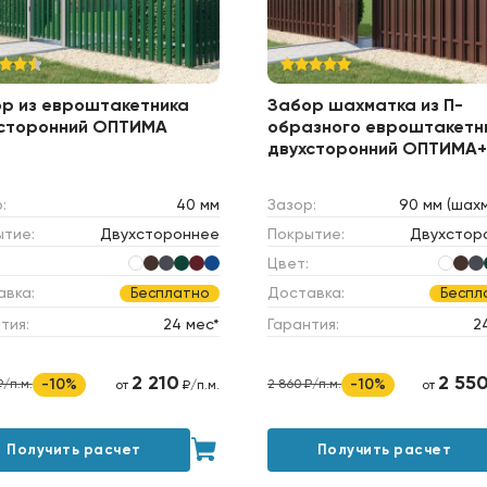
р из евроштакетника
Забор шахматка из П-
сторонний ОПТИМА
образного евроштакетн
двухсторонний ОПТИМА+
:
40 мм
Зазор:
90 мм (шах
ытие:
Двухстороннее
Покрытие:
Двухстор
Цвет:
авка:
Доставка:
Бесплатно
Беспл
тия:
24 мес*
Гарантия:
2
2 210
2 55
-10%
-10%
₽/п.м.
2 860 ₽/п.м.
от
₽/п.м.
от
Получить расчет
Получить расчет