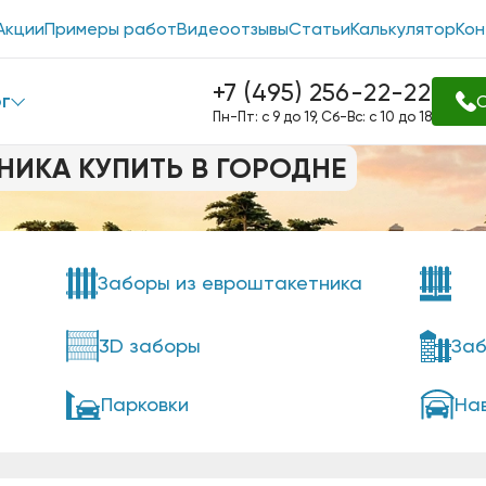
Акции
Примеры работ
Видеоотзывы
Статьи
Калькулятор
Кон
+7 (495) 256-22-22
г
О
Пн-Пт: с 9 до 19, Сб-Вс: с 10 до 18
НИКА КУПИТЬ В ГОРОДНЕ
Заборы из евроштакетника
3D заборы
Заб
Парковки
На