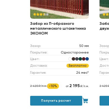
Забор из П-образного
Забо
металлического штакетника
двух
ЭКОНОМ
Зазор:
50 мм
Зазор
Покрытие:
Одностороннее
Покр
Цвет:
Цвет:
Доставка:
Дост
Бесплатно
Гарантия:
24 мес*
Гаран
2 195
-10%
2 420 ₽/п.м.
2 420 
от
₽/п.м.
Получить расчет