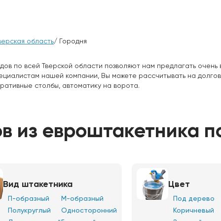
верская область
/ Городня
дов по всей Тверской области позволяют нам предлагать очень 
пециалистам нашей компании, Вы можете рассчитывать на долго
ративные столбы, автоматику на ворота.
в из евроштакетника п
Вид штакетника
Цвет
П-образный
М-образный
Под дерево
Полукруглый
Односторонний
Коричневый