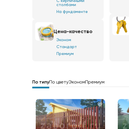
С кирпичными
столбами
На фундаменте
Цена-качество
Эконом
Стандарт
Премиум
По типу
По цвету
Эконом
Премиум