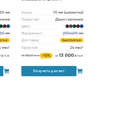
50 мм
Зазор:
70 мм (шахматка)
оннее
Покрытие:
Двухстороннее
Цвет:
00 мм
Фундамент:
250х400 мм
Доставка:
атно
Бесплатно
4 мес*
Гарантия:
24 мес*
0
13 000
-10%
14 300 ₽/п.м.
₽/п.м.
от
₽/п.м.
Получить расчет