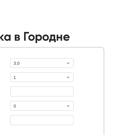
ка в Городне
3,0
Высота забора, м.
1
абора с воротами и калитками, м.
Ворота, шт
Тип ворот
0