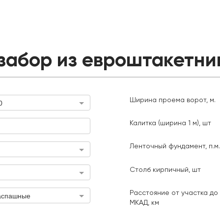
забор из евроштакетни
Ширина проема ворот, м.
0
Ширина проема ворот, м.
Калитка (ширина 1 м), шт
Калитка (ширина 1 м), шт
Длина з
тояние от участка до МКАД, км
Ленточный фундамент, п.м.
Столб кирпичный, шт
Расстояние от участка до
аспашные
МКАД, км