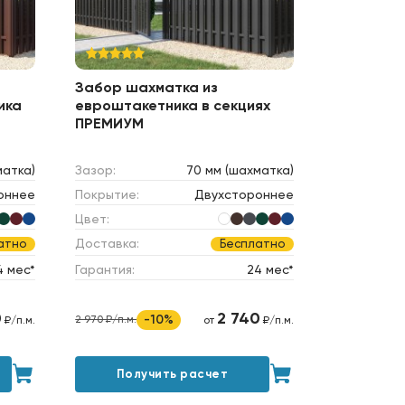
Забор шахматка из
ика
евроштакетника в секциях
ПРЕМИУМ
матка)
Зазор:
70 мм (шахматка)
оннее
Покрытие:
Двухстороннее
Цвет:
Доставка:
атно
Бесплатно
4 мес*
Гарантия:
24 мес*
0
2 740
-10%
2 970 ₽/п.м.
₽/п.м.
от
₽/п.м.
Получить расчет