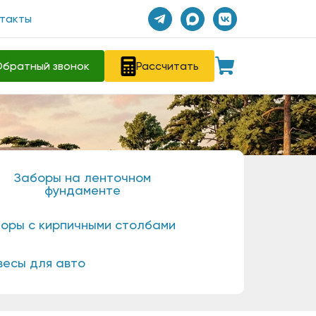
такты
братный звонок
Рассчитать
Заборы на ленточном
фундаменте
оры с кирпичными столбами
весы для авто