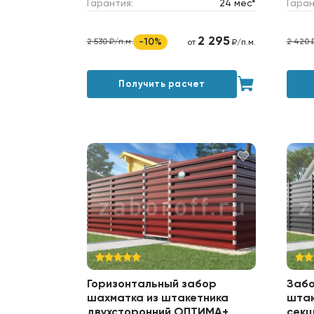
Гарантия:
24 мес*
Гаран
2 295
-10%
2 530 ₽/п.м.
2 420 
от
₽/п.м.
Получить расчет
Горизонтальный забор
Забо
шахматка из штакетника
штак
двухсторонний ОПТИМА+
секц