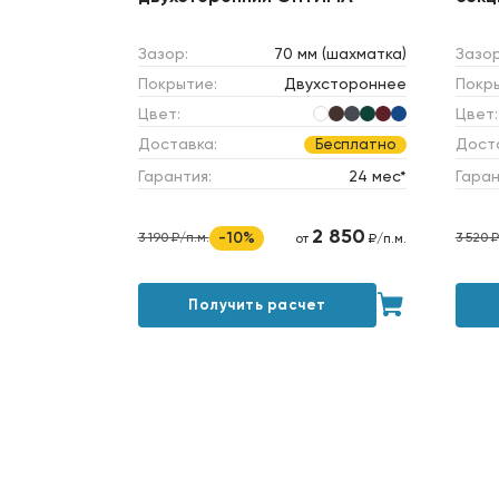
Зазор:
70 мм (шахматка)
Зазор
Покрытие:
Двухстороннее
Покр
Цвет:
Цвет:
Доставка:
Дост
Бесплатно
Гарантия:
24 мес*
Гаран
2 850
-10%
3 190 ₽/п.м.
3 520 ₽
от
₽/п.м.
Получить расчет