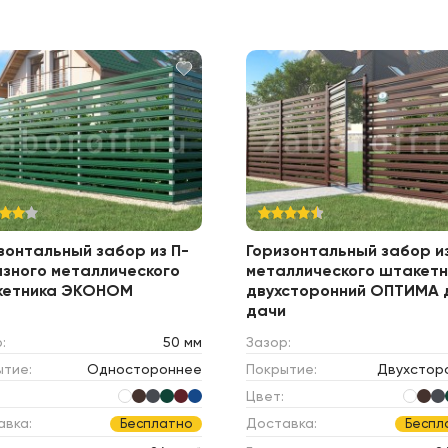
зонтальный забор из П-
Горизонтальный забор и
зного металлического
металлического штакетн
кетника ЭКОНОМ
двухсторонний ОПТИМА 
дачи
:
50 мм
Зазор:
ытие:
Одностороннее
Покрытие:
Двухстор
Цвет:
авка:
Доставка:
Бесплатно
Беспл