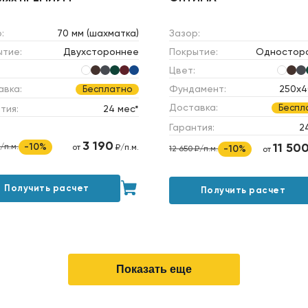
:
70 мм (шахматка)
Зазор:
ытие:
Двухстороннее
Покрытие:
Одностор
Цвет:
авка:
Фундамент:
250х4
Бесплатно
Доставка:
Беспл
тия:
24 мес*
Гарантия:
2
3 190
11 50
-10%
/п.м.
от
₽/п.м.
-10%
12 650 ₽/п.м.
от
Получить расчет
Получить расчет
Показать еще