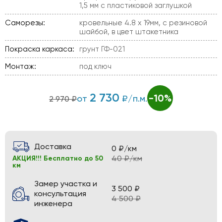
1,5 мм с пластиковой заглушкой
Саморезы:
кровельные 4.8 х 19мм, с резиновой
шайбой, в цвет штакетника
Покраска каркаса:
грунт ГФ-021
Монтаж:
под ключ
2 730
-10%
от
₽/п.м.
2 970 ₽
Доставка
0 ₽/км
40 ₽/км
АКЦИЯ!!! Бесплатно до 50
км
Замер участка и
3 500 ₽
консультация
4 500 ₽
инженера