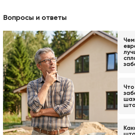
Вопросы и ответы
Чем
евр
луч
спл
заб
Что
заб
шах
шта
Как
шта