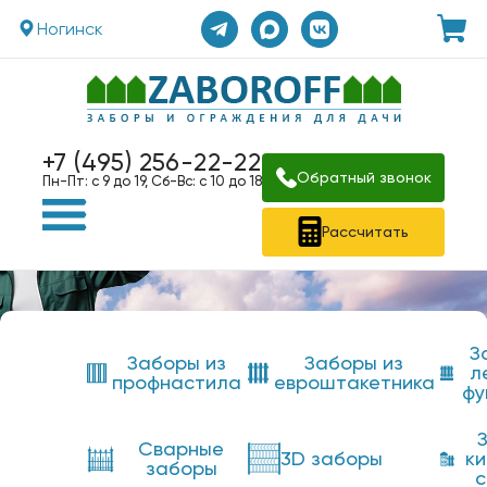
Ногинск
+7 (495) 256-22-22
Обратный звонок
Пн-Пт: с 9 до 19, Сб-Вс: с 10 до 18
Рассчитать
З
Заборы из
Заборы из
л
профнастила
евроштакетника
фу
Сварные
3D заборы
к
заборы
с