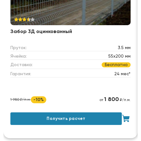
Забор 3Д оцинкованный
Пруток:
3.5 мм
Ячейка:
55х200 мм
Доставка:
Бесплатно
Гарантия:
24 мес*
1 800
-10%
1 980 ₽/п.м.
от
₽/п.м.
Получить расчет