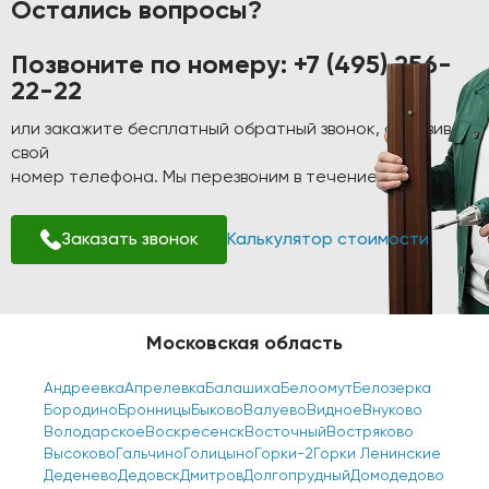
Остались вопросы?
Позвоните по номеру:
+7 (495) 256-
22-22
или закажите бесплатный обратный звонок, оставив
свой
номер телефона. Мы перезвоним в течение 1-2 минут!
Заказать звонок
Калькулятор стоимости
Московская область
Андреевка
Апрелевка
Балашиха
Белоомут
Белозерка
Бородино
Бронницы
Быково
Валуево
Видное
Внуково
Володарское
Воскресенск
Восточный
Востряково
Высоково
Гальчино
Голицыно
Горки-2
Горки Ленинские
Деденево
Дедовск
Дмитров
Долгопрудный
Домодедово