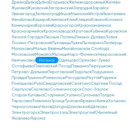
Дрезна
Дубки
Дубна
Егорьевск
Железнодорожный
Жилево
Жуковка
Жуковский
Загорянский
Запрудня
Зарайск
Звенигород
Зеленоград
Икша
Ильинский
Истра
Ивантеевка
Измайлово
Кашира
Климовск
Клин
Клязьма
Кожино
Коломна
Коммунарка
Королёв
Красногорск
Краснознаменск
Красноармейск
Краснозаводск
Кратово
Кубинка
Куровское
Лесной Городок
Лесные Поляны
Ликино-Дулёво
Лобня
Лосино-Петровский
Луховицы
Лужки
Лыткарино
Люберцы
Малаховка
Малые Вязёмы
Михайловская Слобода
Московский
Можайск
Мытищи
Наро-Фоминск
Некрасовский
Немчиновка
Ногинск
Одинцово
Орехово-Зуево
Остафьево
Павловский Посад
Павшино
Перхушково
Петрово-Дальнее
Пироговский
Подольск
Подушкино
Правда
Пушкино
Раменское
Рассудово
Реутов
Родники
Ромашково
Руза
Свердловский
Селятино
Сергиев Посад
Серпухов
Сколково
Солнечногорск
Спас-Заулок
Старая Купавна
Старники
Ступино
Супонево
Талдом
Тарасовка
Томилино
Троицк
Тучково
Фрязино
Химки
Хотьково
Черноголовка
Чехов
Шатура
Шаховская
Щёлково
Электрогорск
Электросталь
Электроугли
Юбилейный
Яковлево
Яхрома