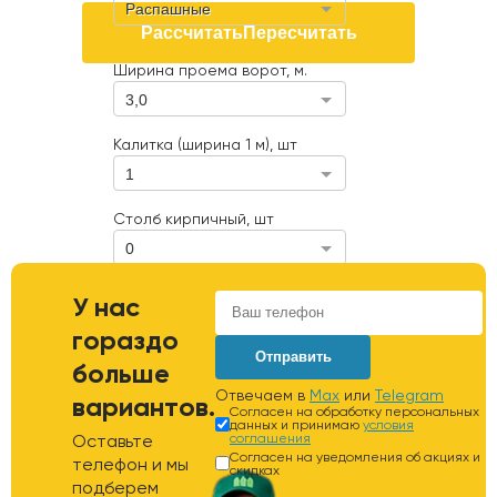
Распашные
Рассчитать
Пересчитать
Ширина проема ворот, м.
3,0
Калитка (ширина 1 м), шт
1
Столб кирпичный, шт
0
Расстояние от участка до КАД,
У нас
км
гораздо
Отправить
больше
Отвечаем в
Max
или
Telegram
вариантов.
Согласен на обработку персональных
данных и принимаю
условия
Оставьте
соглашения
Согласен на уведомления об акциях и
телефон и мы
скидках
подберем