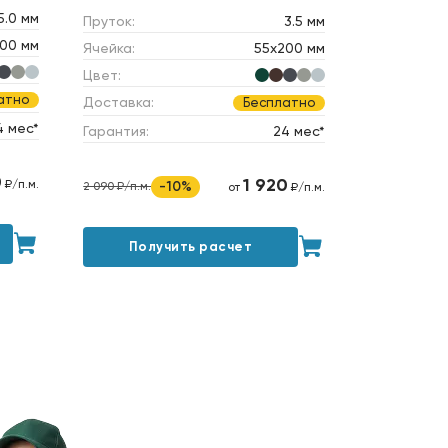
5.0 мм
Пруток:
3.5 мм
00 мм
Ячейка:
55х200 мм
Цвет:
атно
Доставка:
Бесплатно
4 мес*
Гарантия:
24 мес*
0
1 920
₽/п.м.
-10%
2 090 ₽/п.м.
от
₽/п.м.
Получить расчет