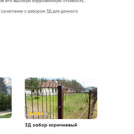
ая его высокую коррозионную стойкость.
 сочетании с забором 3Д для дачного
3Д забор коричневый