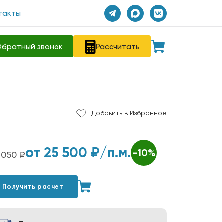
такты
братный звонок
Рассчитать
Добавить в Избранное
от
25 500
₽/п.м.
-10%
 050 ₽
Получить расчет