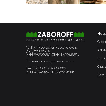
Нав
О ко
109147, г. Москва, ул. Марксистская,
Акци
д.22, стр.1, оф.202
ИНН: 9709008831, ОГРН: 1177746882840
Наши
Политика конфиденциальности
Отзы
Реклама ООО «ЗАБОРОФФ»
ИНН:9709008831 Erid: 2W5zFJYxa6L
Вака