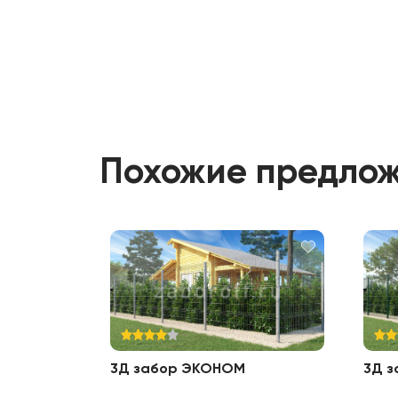
Похожие предло
3Д забор ЭКОНОМ
3Д 