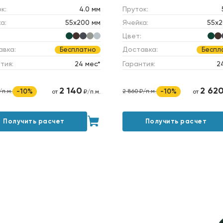
к:
4.0 мм
Пруток:
а:
55х200 мм
Ячейка:
55х2
Цвет:
авка:
Доставка:
Бесплатно
Беспл
тия:
24 мес*
Гарантия:
2
2 140
2 62
-10%
-10%
/п.м.
2 860 ₽/п.м.
от
₽/п.м.
от
Получить расчет
Получить расчет