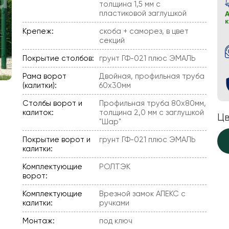
толщина 1,5 мм с
пластиковой заглушкой
А
Крепеж:
скоба + саморез, в цвет
секций
Покрытие столбов:
грунт ГФ-021 плюс ЭМАЛЬ
Рама ворот
Двойная, профильная труба
(калитки):
60х30мм
Столбы ворот и
Профильная труба 80х80мм,
калиток:
толщина 2,0 мм с заглушкой
Цв
"Шар"
Покрытие ворот и
грунт ГФ-021 плюс ЭМАЛЬ
калитки:
Комплектующие
РОЛТЭК
ворот:
Комплектующие
Врезной замок АПЕКС с
калитки:
ручками
Монтаж:
под ключ