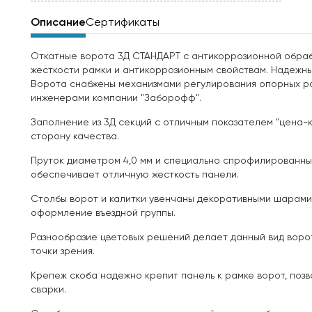
Описание
Сертификаты
Откатные ворота 3Д СТАНДАРТ с антикоррозионной обраб
жесткости рамки и антикоррозионным свойствам. Надежны
Ворота снабжены механизмами регулирования опорных р
инженерами компании "Заборофф".
Заполнение из 3Д секций с отличным показателем "цена-к
сторону качества.
Пруток диаметром 4,0 мм и специально спрофилированные
обеспечивает отличную жесткость панели.
Столбы ворот и калитки увенчаны декоративными шарами,
оформление въездной группы.
Разнообразие цветовых решений делает данный вид воро
точки зрения.
Крепеж скоба надежно крепит панель к рамке ворот, поз
сварки.