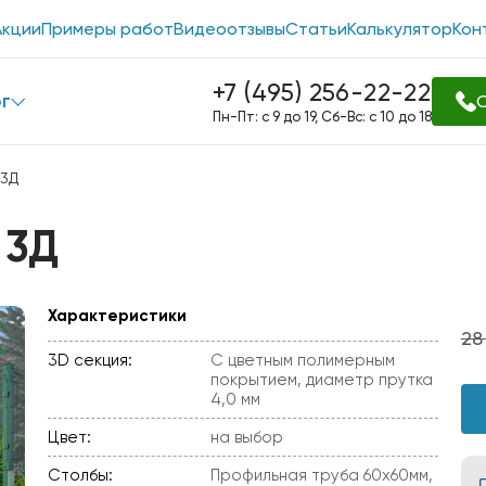
Акции
Примеры работ
Видеоотзывы
Статьи
Калькулятор
Кон
+7 (495) 256-22-22
г
О
Пн-Пт: с 9 до 19, Сб-Вс: с 10 до 18
 3Д
 3Д
Характеристики
28
3D секция:
С цветным полимерным
покрытием, диаметр прутка
4,0 мм
Цвет:
на выбор
Столбы:
Профильная труба 60х60мм,