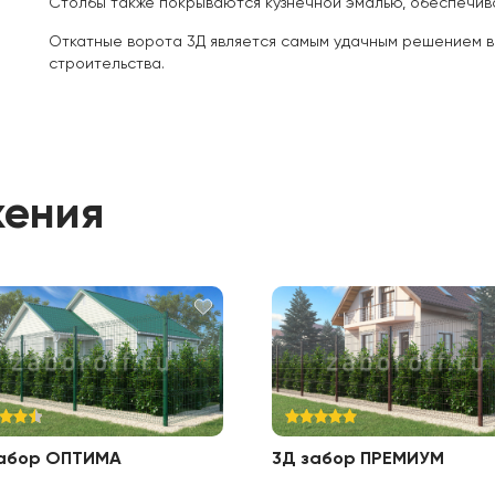
Столбы также покрываются кузнечной эмалью, обеспечив
Откатные ворота 3Д является самым удачным решением в
строительства.
жения
забор ОПТИМА
3Д забор ПРЕМИУМ