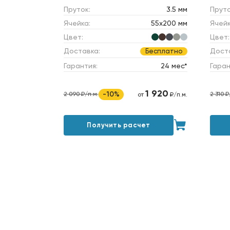
Пруток:
3.5 мм
Пруто
Ячейка:
55х200 мм
Ячейк
Цвет:
Цвет:
Доставка:
Дост
Бесплатно
Гарантия:
24 мес*
Гаран
1 920
-10%
2 090 ₽/п.м.
2 310 ₽
от
₽/п.м.
Получить расчет