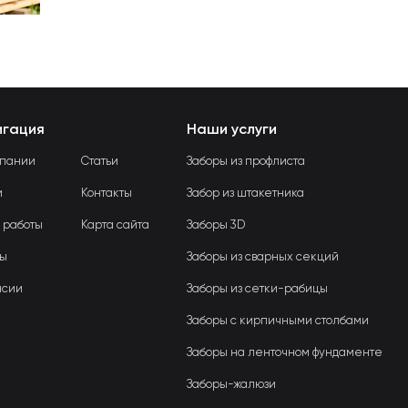
игация
Наши услуги
мпании
Статьи
Заборы из профлиста
и
Контакты
Забор из штакетника
 работы
Карта сайта
Заборы 3D
вы
Заборы из сварных секций
нсии
Заборы из сетки-рабицы
Заборы с кирпичными столбами
Заборы на ленточном фундаменте
Заборы-жалюзи