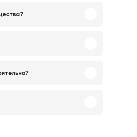
ущества?
оятельно?