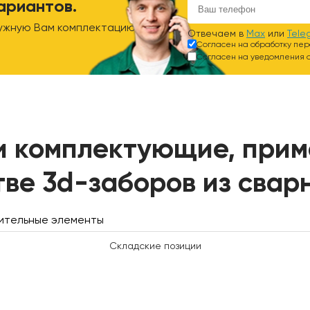
ариантов.
ужную Вам комплектацию.
Отвечаем в
Max
или
Tele
Согласен на обработку пе
Согласен на уведомления о
и комплектующие, прим
тве 3d-заборов из свар
ительные элементы
Складские позиции