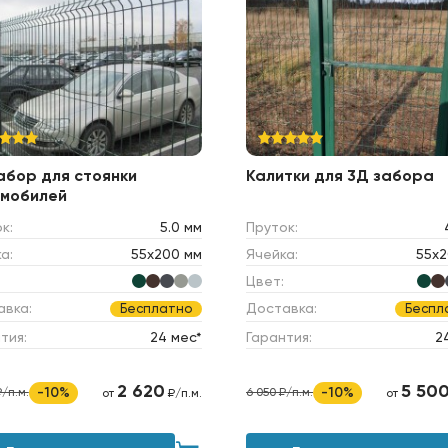
абор для стоянки
Калитки для 3Д забора
мобилей
к:
5.0 мм
Пруток:
а:
55х200 мм
Ячейка:
55х2
Цвет:
авка:
Доставка:
Бесплатно
Беспл
тия:
24 мес*
Гарантия:
2
2 620
5 50
-10%
-10%
₽/п.м.
6 050 ₽/п.м.
от
₽/п.м.
от