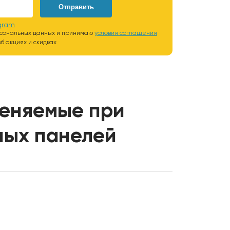
Отправить
gram
рсональных данных и принимаю
условия соглашения
б акциях и скидках
еняемые при
ных панелей