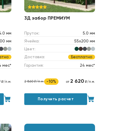
3Д забор ПРЕМИУМ
4.0 мм
Пруток:
5.0 мм
00 мм
Ячейка:
55х200 мм
Цвет:
Доставка:
атно
Бесплатно
4 мес*
Гарантия:
24 мес*
0
2 620
-10%
2 860 ₽/п.м.
₽/п.м.
от
₽/п.м.
Получить расчет