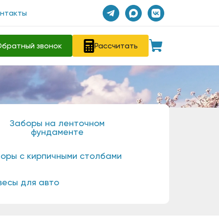
онтакты
братный звонок
Рассчитать
Заборы на ленточном
фундаменте
оры с кирпичными столбами
весы для авто