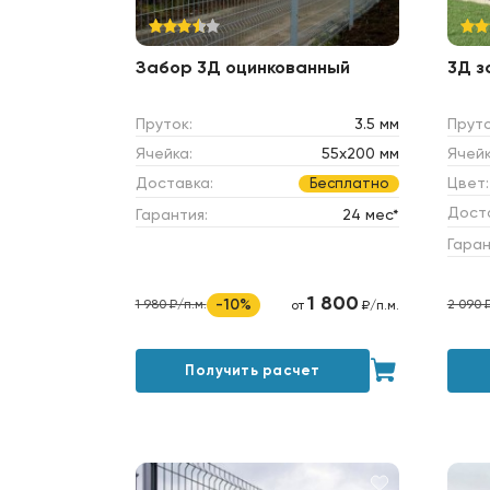
Забор 3Д оцинкованный
3Д 
Пруток:
3.5 мм
Пруто
Ячейка:
55х200 мм
Ячейк
Доставка:
Цвет:
Бесплатно
Дост
Гарантия:
24 мес*
Гаран
1 800
-10%
1 980 ₽/п.м.
2 090 
от
₽/п.м.
Получить расчет