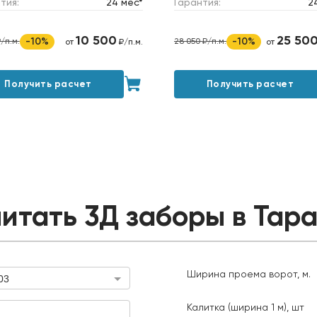
тия:
24 мес*
Гарантия:
2
10 500
25 50
-10%
-10%
₽/п.м.
28 050 ₽/п.м.
от
₽/п.м.
от
Получить расчет
Получить расчет
итать 3Д заборы в Тар
Ширина проема ворот, м.
03
Ширина проема ворот, м.
Калитка (ширина 1 м), шт