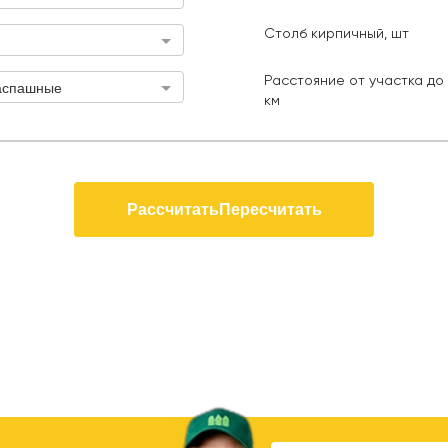
Калитка (ширина 1 м), шт
Длина з
Столб кирпичный, шт
Столб кирпичный, шт
стояние от участка до КАД, км
Расстояние от участка до 
аспашные
км
Рассчитать
Пересчитать