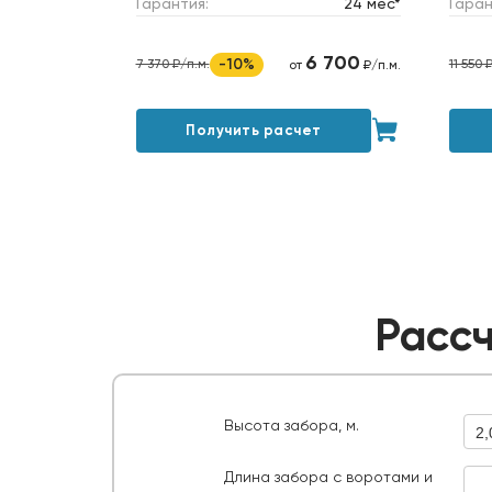
Гарантия:
24 мес*
Гаран
6 700
-10%
7 370 ₽/п.м.
11 550 
от
₽/п.м.
Получить расчет
Рассч
Высота забора, м.
2,
Длина забора с воротами и