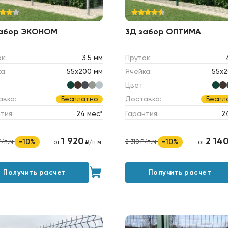
забор ЭКОНОМ
3Д забор ОПТИМА
к:
3.5 мм
Пруток:
а:
55х200 мм
Ячейка:
55х2
Цвет:
авка:
Доставка:
Бесплатно
Беспл
тия:
24 мес*
Гарантия:
2
1 920
2 14
-10%
-10%
₽/п.м.
2 310 ₽/п.м.
от
₽/п.м.
от
Получить расчет
Получить расчет