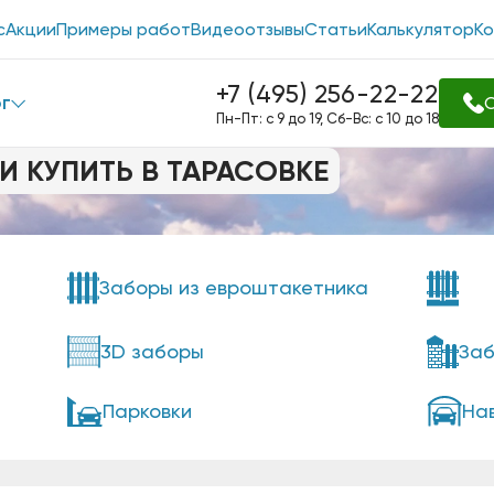
с
Акции
Примеры работ
Видеоотзывы
Статьи
Калькулятор
К
+7 (495) 256-22-22
г
О
Пн-Пт: с 9 до 19, Сб-Вс: с 10 до 18
И КУПИТЬ В ТАРАСОВКЕ
Заборы из евроштакетника
3D заборы
Заб
Парковки
На