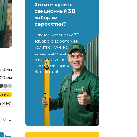
Хотите купить
секционный 3Д
забор из
евросетки?
Начнем установку 3D
забора с воротами и
калиткой уже на
следующий день после
заключения договора.
Проведем замеры
4.0 мм
бесплатно!
00 мм
атно
4 мес*
0
₽/п.м.