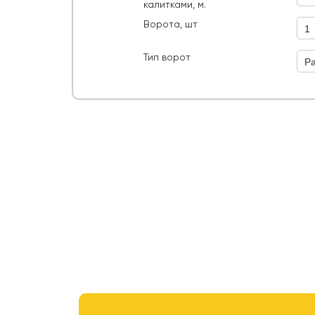
калитками, м.
Ворота, шт
1
Рас
Тип ворот
Р
руб.
ИТОГО: