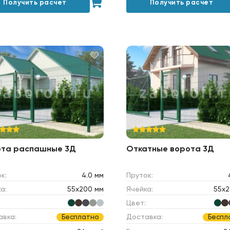
Получить расчет
Получить расчет
ота распашные 3Д
Откатные ворота 3Д
к:
4.0 мм
Пруток:
а:
55х200 мм
Ячейка:
55х2
Цвет:
авка:
Доставка:
Бесплатно
Беспл