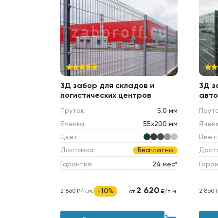
3Д забор для складов и
3Д з
логистических центров
авто
Пруток:
5.0 мм
Пруто
Ячейка:
55х200 мм
Ячейк
Цвет:
Цвет:
Доставка:
Дост
Бесплатно
Гарантия:
24 мес*
Гаран
2 620
-10%
2 860 ₽/п.м.
2 860 
от
₽/п.м.