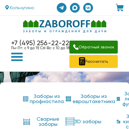
Кольчугино
+7 (495) 256-22-22
Обратный звонок
Пн-Пт: с 9 до 19, Сб-Вс: с 10 до 18
Рассчитать
З
Заборы из
Заборы из
л
профнастила
евроштакетника
фу
Сварные
3D заборы
к
заборы
с