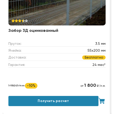
Забор 3Д оцинкованный
Пруток:
3.5 мм
Ячейка:
55х200 мм
Доставка:
Бесплатно
Гарантия:
24 мес*
1 800
-10%
1 980 ₽/п.м.
от
₽/п.м.
Получить расчет