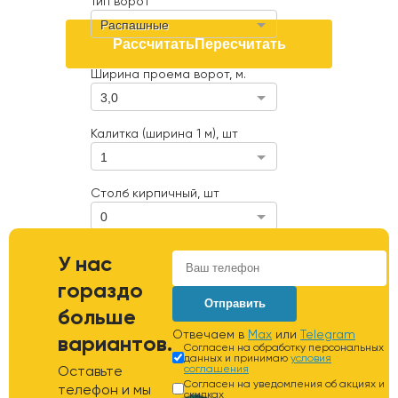
Тип ворот
Распашные
Рассчитать
Пересчитать
Ширина проема ворот, м.
3,0
Калитка (ширина 1 м), шт
1
Столб кирпичный, шт
0
Расстояние от участка до КАД,
У нас
км
гораздо
Отправить
больше
Отвечаем в
Max
или
Telegram
вариантов.
Согласен на обработку персональных
данных и принимаю
условия
Оставьте
соглашения
Согласен на уведомления об акциях и
телефон и мы
скидках