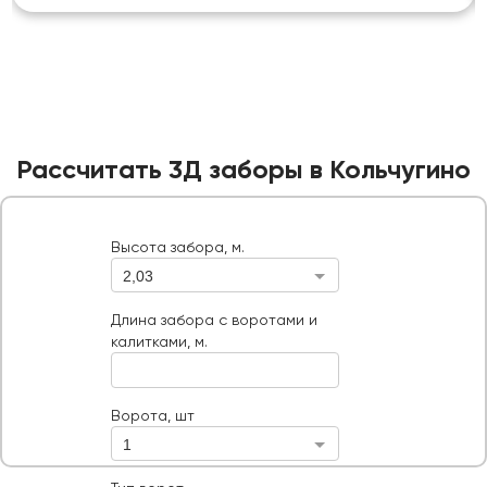
Рассчитать 3Д заборы в Кольчугино
Высота забора, м.
2,03
Высота забора, м.
Длина забора с воротами и калитками, м.
Длина забора с воротами и
калитками, м.
Ворота, шт
Тип ворот
Ворота, шт
1