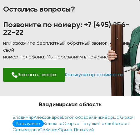
Остались вопросы?
Позвоните по номеру:
+7 (495) 256-
22-22
или закажите бесплатный обратный звонок, оставив
свой
номер телефона. Мы перезвоним в течение 1-2 минут!
Заказать звонок
Калькулятор стоимости
Владимирская область
Владимир
Александров
Боголюбово
Вязники
Ворша
Киржач
Кольчугино
Колокша
Старые Петушки
Пекша
Покров
Селиваново
Собинка
Юрьев-Польский