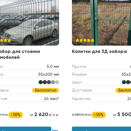
абор для стоянки
Калитки для 3Д забора
мобилей
к:
5.0 мм
Пруток:
а:
55х200 мм
Ячейка:
55х2
Цвет:
авка:
Доставка:
Бесплатно
Беспл
тия:
24 мес*
Гарантия:
2
2 620
5 50
-10%
-10%
₽/п.м.
6 050 ₽/п.м.
от
₽/п.м.
от