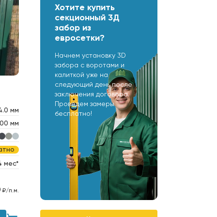
Хотите купить
секционный 3Д
забор из
евросетки?
Начнем установку 3D
забора с воротами и
калиткой уже на
следующий день после
заключения договора.
Проведем замеры
4.0 мм
бесплатно!
00 мм
атно
4 мес*
0
₽/п.м.