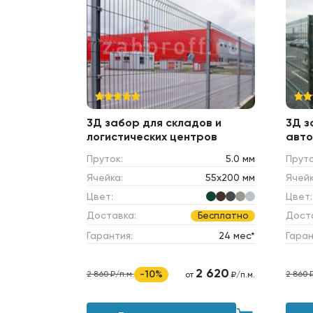
3Д забор для складов и
3Д з
логистических центров
авто
Пруток:
5.0 мм
Пруто
Ячейка:
55х200 мм
Ячейк
Цвет:
Цвет:
Доставка:
Дост
Бесплатно
Гарантия:
24 мес*
Гаран
2 620
-10%
2 860 ₽/п.м.
2 860 
от
₽/п.м.