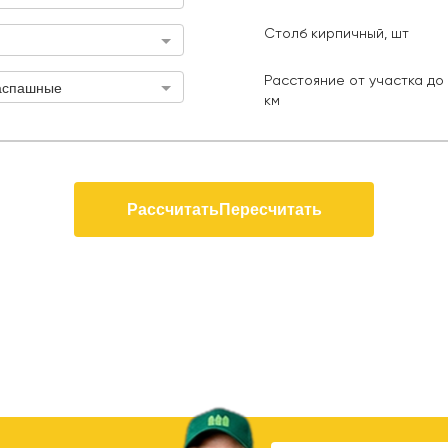
Калитка (ширина 1 м), шт
Длина з
Столб кирпичный, шт
Столб кирпичный, шт
стояние от участка до КАД, км
Расстояние от участка до 
аспашные
км
Рассчитать
Пересчитать