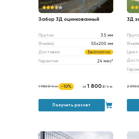
Забор 3Д оцинкованный
3Д 
Пруток:
3.5 мм
Пруто
Ячейка:
55х200 мм
Ячейк
Доставка:
Цвет:
Бесплатно
Дост
Гарантия:
24 мес*
Гаран
1 800
-10%
1 980 ₽/п.м.
2 090 
от
₽/п.м.
Получить расчет