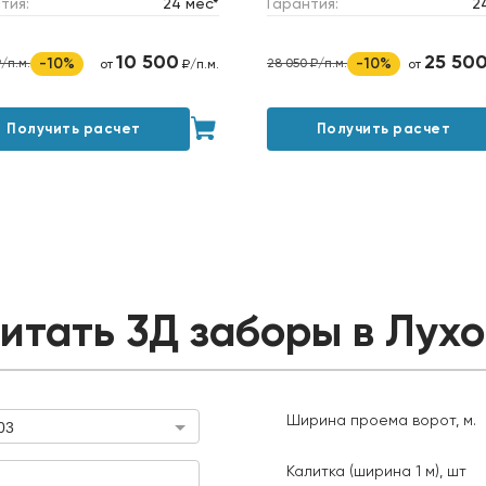
тия:
24 мес*
Гарантия:
2
10 500
25 50
-10%
-10%
₽/п.м.
28 050 ₽/п.м.
от
₽/п.м.
от
Получить расчет
Получить расчет
итать 3Д заборы в Лух
Ширина проема ворот, м.
03
Ширина проема ворот, м.
Калитка (ширина 1 м), шт