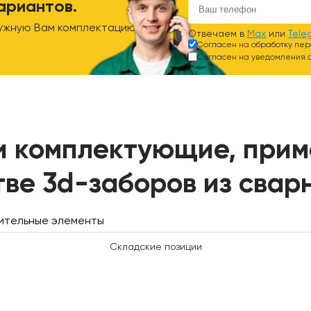
ариантов.
ужную Вам комплектацию.
Отвечаем в
Max
или
Tele
Согласен на обработку пе
Согласен на уведомления о
и комплектующие, прим
тве 3d-заборов из свар
ительные элементы
Складские позиции