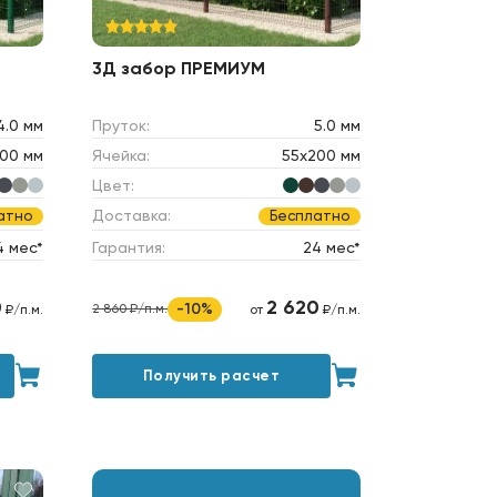
3Д забор ПРЕМИУМ
4.0 мм
Пруток:
5.0 мм
00 мм
Ячейка:
55х200 мм
Цвет:
Доставка:
атно
Бесплатно
4 мес*
Гарантия:
24 мес*
0
2 620
-10%
2 860 ₽/п.м.
₽/п.м.
от
₽/п.м.
Получить расчет