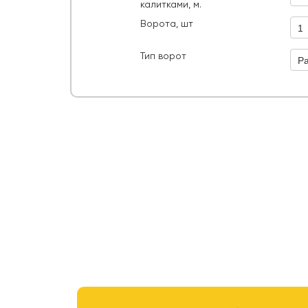
калитками, м.
Ворота, шт
1
Рас
Тип ворот
Р
руб.
ИТОГО: