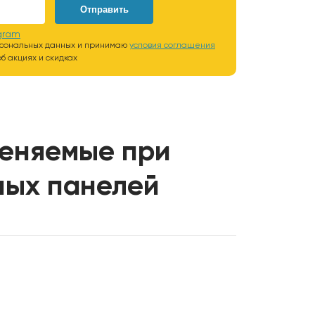
Отправить
gram
рсональных данных и принимаю
условия соглашения
б акциях и скидках
еняемые при
ных панелей