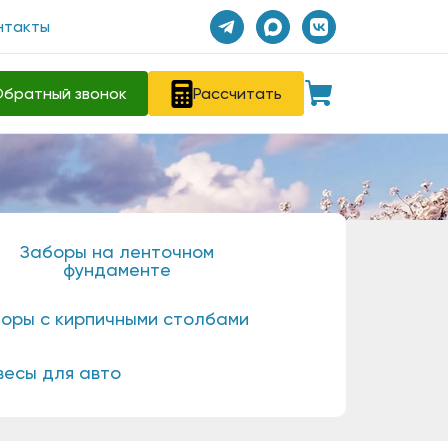
нтакты
братный звонок
Рассчитать
Заборы на ленточном
фундаменте
оры с кирпичными столбами
весы для авто