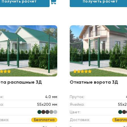
Получить расчет
Получить расчет
ота распашные 3Д
Откатные ворота 3Д
к:
4.0 мм
Пруток:
а:
55х200 мм
Ячейка:
55х2
Цвет:
авка:
Доставка:
Бесплатно
Беспл