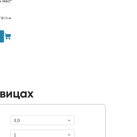
4 мес*
0
₽/п.м.
овицах
3,0
Высота забора, м.
1