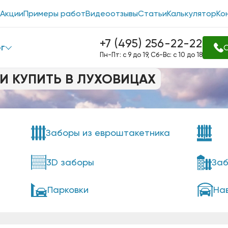
Акции
Примеры работ
Видеоотзывы
Статьи
Калькулятор
Ко
+7 (495) 256-22-22
г
О
Пн-Пт: с 9 до 19, Сб-Вс: с 10 до 18
И КУПИТЬ В ЛУХОВИЦАХ
Заборы из евроштакетника
3D заборы
Заб
Парковки
На