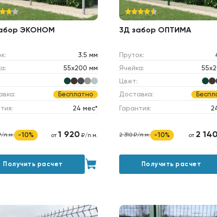
забор ЭКОНОМ
3Д забор ОПТИМА
к:
3.5 мм
Пруток:
а:
55х200 мм
Ячейка:
55х2
Цвет:
авка:
Доставка:
Бесплатно
Беспл
тия:
24 мес*
Гарантия:
2
1 920
2 14
-10%
-10%
₽/п.м.
2 310 ₽/п.м.
от
₽/п.м.
от
Получить расчет
Получить расчет