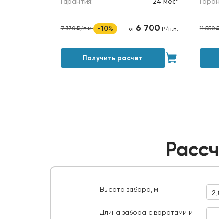
Гарантия:
24 мес*
Гаран
6 700
-10%
7 370 ₽/п.м.
11 550 
от
₽/п.м.
Получить расчет
Рассч
Высота забора, м.
2,
Длина забора с воротами и