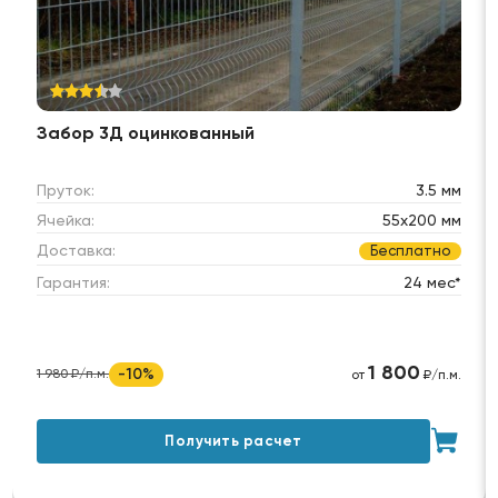
Забор 3Д оцинкованный
Пруток:
3.5 мм
Ячейка:
55х200 мм
Доставка:
Бесплатно
Гарантия:
24 мес*
1 800
-10%
1 980 ₽/п.м.
от
₽/п.м.
Получить расчет