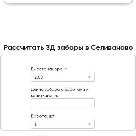
Рассчитать 3Д заборы в Селиваново
Высота забора, м.
2,03
Высота забора, м.
Длина забора с воротами и калитками, м.
Длина забора с воротами и
калитками, м.
Ворота, шт
Тип ворот
Ворота, шт
1