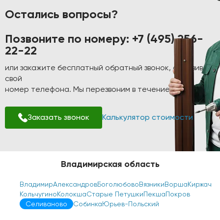
Остались вопросы?
Позвоните по номеру:
+7 (495) 256-
22-22
или закажите бесплатный обратный звонок, оставив
свой
номер телефона. Мы перезвоним в течение 1-2 минут!
Заказать звонок
Калькулятор стоимости
Владимирская область
Владимир
Александров
Боголюбово
Вязники
Ворша
Киржач
Кольчугино
Колокша
Старые Петушки
Пекша
Покров
Селиваново
Собинка
Юрьев-Польский