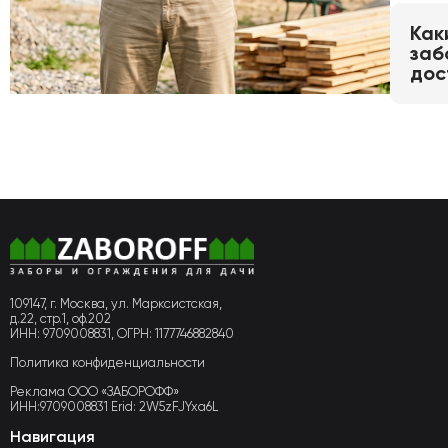
Как
заб
дос
109147, г. Москва, ул. Марксистская,
д.22, стр.1, оф.202
ИНН: 9709008831, ОГРН: 1177746882840
Политика конфиденциальности
Реклама ООО «ЗАБОРОФФ»
ИНН:9709008831 Erid: 2W5zFJYxa6L
Навигация