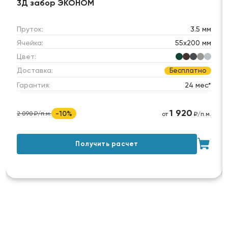
3Д забор ЭКОНОМ
Пруток:
3.5 мм
Ячейка:
55х200 мм
Цвет:
Доставка:
Бесплатно
Гарантия:
24 мес*
1 920
-10%
2 090 ₽/п.м.
от
₽/п.м.
Получить расчет