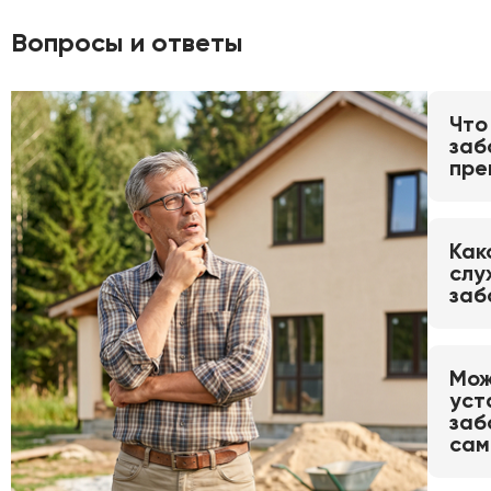
Вопросы и ответы
Что
заб
пре
Как
слу
заб
Мож
уст
заб
сам