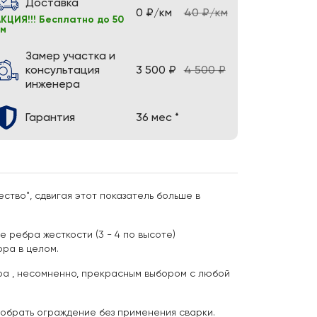
Доставка
0 ₽/км
40 ₽/км
КЦИЯ!!! Бесплатно до 50
км
Замер участка и
консультация
3 500 ₽
4 500 ₽
инженера
Гарантия
36 мес *
тво", сдвигая этот показатель больше в
 ребра жесткости (3 - 4 по высоте)
ора в целом.
ра , несомненно, прекрасным выбором с любой
собрать ограждение без применения сварки.