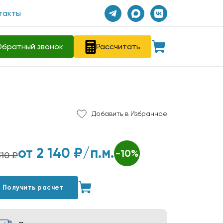
такты
братный звонок
Рассчитать
Добавить в Избранное
от
2 140
₽/п.м.
-10%
310 ₽
Получить расчет