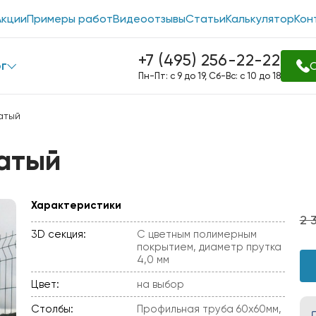
Акции
Примеры работ
Видеоотзывы
Статьи
Калькулятор
Кон
+7 (495) 256-22-22
г
О
Пн-Пт: с 9 до 19, Сб-Вс: с 10 до 18
атый
атый
Характеристики
2 
3D секция:
С цветным полимерным
покрытием, диаметр прутка
4,0 мм
Цвет:
на выбор
Столбы:
Профильная труба 60х60мм,