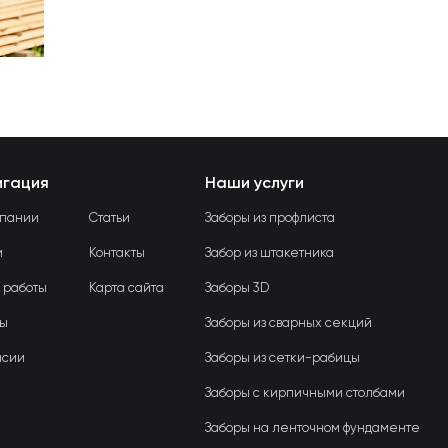
игация
Наши услуги
мпании
Статьи
Заборы из профлиста
и
Контакты
Забор из штакетника
 работы
Карта сайта
Заборы 3D
вы
Заборы из сварных секций
нсии
Заборы из сетки-рабицы
Заборы с кирпичными столбами
Заборы на ленточном фундаменте