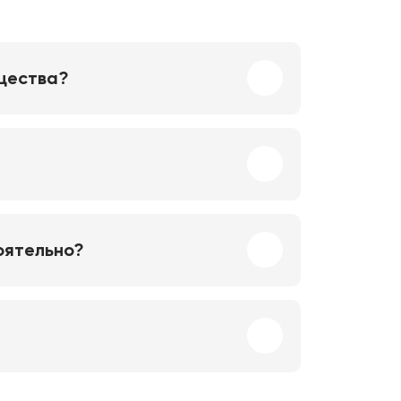
ущества?
оятельно?