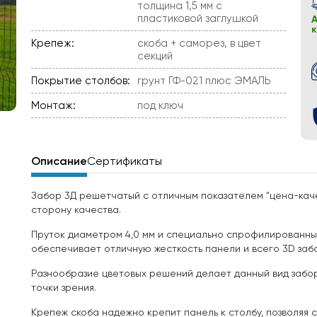
толщина 1,5 мм с
пластиковой заглушкой
А
Крепеж:
скоба + саморез, в цвет
секций
Покрытие столбов:
грунт ГФ-021 плюс ЭМАЛЬ
Монтаж:
под ключ
Описание
Сертификаты
Забор 3Д решетчатый с отличным показателем "цена-качес
сторону качества.
Пруток диаметром 4,0 мм и специально спрофилированные
обеспечивает отличную жесткость панели и всего 3D заб
Разнообразие цветовых решений делает данный вид забо
точки зрения.
Крепеж скоба надежно крепит панель к столбу, позволяя 