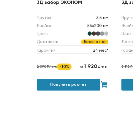
3Д забор ЭКОНОМ
3Д 
Пруток:
3.5 мм
Пруто
Ячейка:
55х200 мм
Ячейк
Цвет:
Цвет:
Доставка:
Дост
Бесплатно
Гарантия:
24 мес*
Гаран
1 920
-10%
2 090 ₽/п.м.
2 310 ₽
от
₽/п.м.
Получить расчет