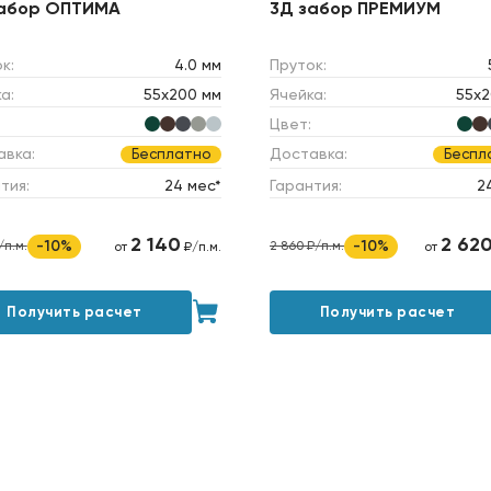
забор ОПТИМА
3Д забор ПРЕМИУМ
к:
4.0 мм
Пруток:
а:
55х200 мм
Ячейка:
55х2
Цвет:
авка:
Доставка:
Бесплатно
Беспл
тия:
24 мес*
Гарантия:
2
2 140
2 62
-10%
-10%
/п.м.
2 860 ₽/п.м.
от
₽/п.м.
от
Получить расчет
Получить расчет