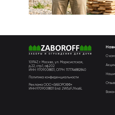
Нав
О ко
109147, г. Москва, ул. Марксистская,
Акци
д.22, стр.1, оф.202
ИНН: 9709008831, ОГРН: 1177746882840
Наши
Политика конфиденциальности
Отзы
Реклама ООО «ЗАБОРОФФ»
ИНН:9709008831 Erid: 2W5zFJYxa6L
Вака