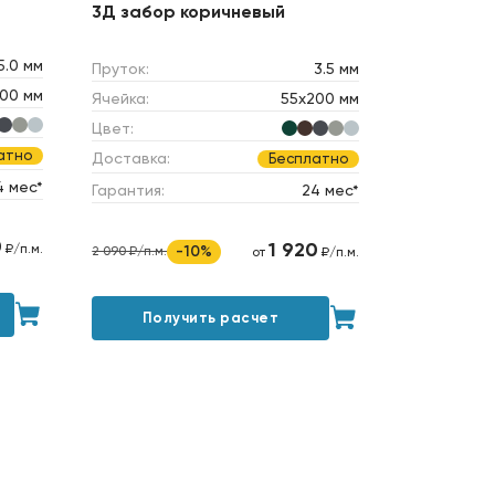
3Д забор коричневый
5.0 мм
Пруток:
3.5 мм
00 мм
Ячейка:
55х200 мм
Цвет:
атно
Доставка:
Бесплатно
4 мес*
Гарантия:
24 мес*
0
1 920
₽/п.м.
-10%
2 090 ₽/п.м.
от
₽/п.м.
Получить расчет