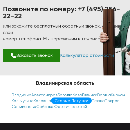
Позвоните по номеру:
+7 (495) 256-
22-22
или закажите бесплатный обратный звонок, оставив
свой
номер телефона. Мы перезвоним в течение 1-2 минут!
Заказать звонок
Калькулятор стоимости
Владимирская область
Владимир
Александров
Боголюбово
Вязники
Ворша
Киржач
Кольчугино
Колокша
Старые Петушки
Пекша
Покров
Селиваново
Собинка
Юрьев-Польский