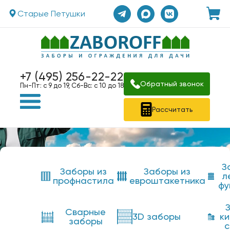
Старые Петушки
+7 (495) 256-22-22
Обратный звонок
Пн-Пт: с 9 до 19, Сб-Вс: с 10 до 18
Рассчитать
З
Заборы из
Заборы из
л
профнастила
евроштакетника
фу
Сварные
3D заборы
к
заборы
с