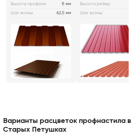
Высота профиля:
8 мм
Высота ребер:
10
Шаг волны
62,5 мм
Шаг волны:
115
Варианты расцветок профнастила в
Старых Петушках