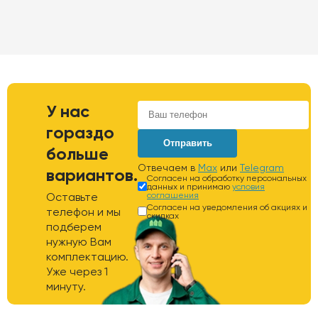
У нас
гораздо
Отправить
больше
Отвечаем в
Max
или
Telegram
вариантов.
Согласен на обработку персональных
данных и принимаю
условия
Оставьте
соглашения
Согласен на уведомления об акциях и
телефон и мы
скидках
подберем
нужную Вам
комплектацию.
Уже через 1
минуту.