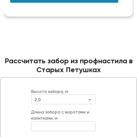
Рассчитать забор из профнастила в
Старых Петушках
Высота забора, м.
2,0
Высота забора, м.
Длина забора с воротами и калитками, м.
Длина забора с воротами и
калитками, м.
Ворота, шт
Тип ворот