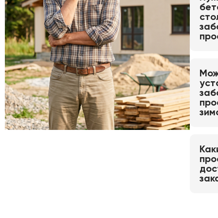
бет
сто
заб
про
Мож
уст
заб
про
зим
Как
про
дос
зак