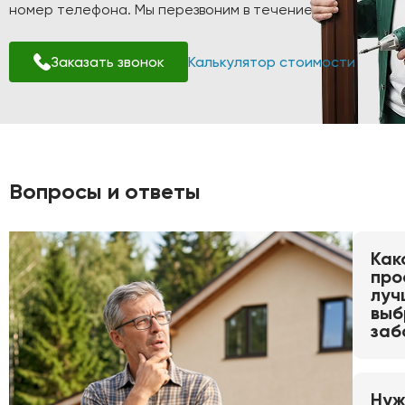
номер телефона. Мы перезвоним в течение 1-2 минут!
Заказать звонок
Калькулятор стоимости
Вопросы и ответы
Как
про
луч
выб
заб
Нуж