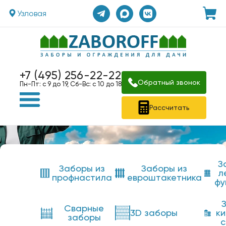
Узловая
+7 (495) 256-22-22
Обратный звонок
Пн-Пт: с 9 до 19, Сб-Вс: с 10 до 18
Рассчитать
З
Заборы из
Заборы из
л
профнастила
евроштакетника
фу
Сварные
3D заборы
к
заборы
с