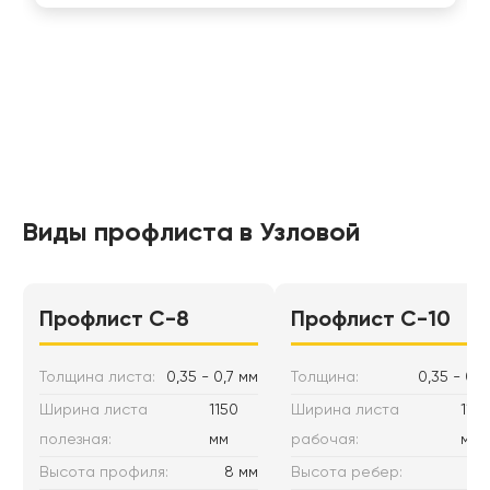
Виды профлиста в Узловой
Профлист С-8
Профлист C-10
Толщина листа:
0,35 - 0,7 мм
Толщина:
0,35 - 0,7
Ширина листа
1150
Ширина листа
1170
полезная:
мм
рабочая:
мм
Высота профиля:
8 мм
Высота ребер:
10