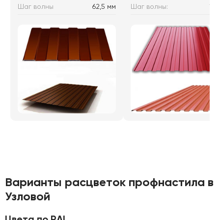
Шаг волны
62,5 мм
Шаг волны:
115
Варианты расцветок профнастила в
Узловой
Цвета по RAL