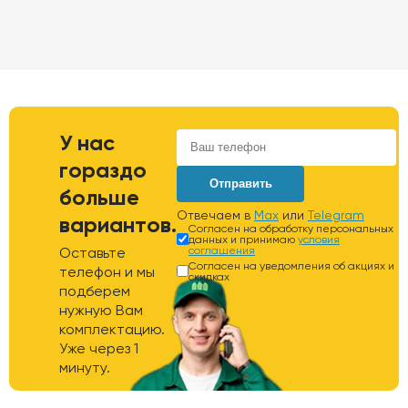
У нас
гораздо
Отправить
больше
Отвечаем в
Max
или
Telegram
вариантов.
Согласен на обработку персональных
данных и принимаю
условия
Оставьте
соглашения
Согласен на уведомления об акциях и
телефон и мы
скидках
подберем
нужную Вам
комплектацию.
Уже через 1
минуту.