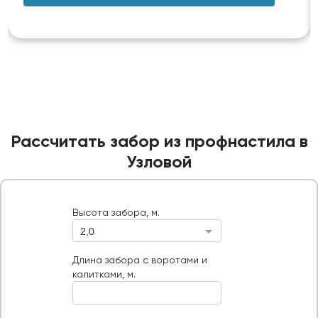
Рассчитать забор из профнастила в
Узловой
Высота забора, м.
2,0
Высота забора, м.
Длина забора с воротами и калитками, м.
Длина забора с воротами и
калитками, м.
Ворота, шт
Тип ворот