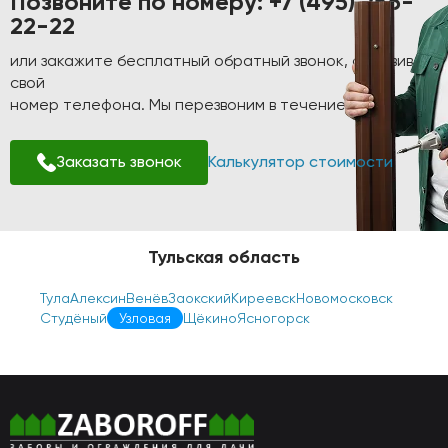
Позвоните по номеру:
+7 (495) 256-
22-22
или закажите бесплатный обратный звонок, оставив
свой
номер телефона. Мы перезвоним в течение 1-2 минут!
Заказать звонок
Калькулятор стоимости
Тульская область
Тула
Алексин
Венёв
Заокский
Киреевск
Новомосковск
Студёный
Узловая
Щёкино
Ясногорск