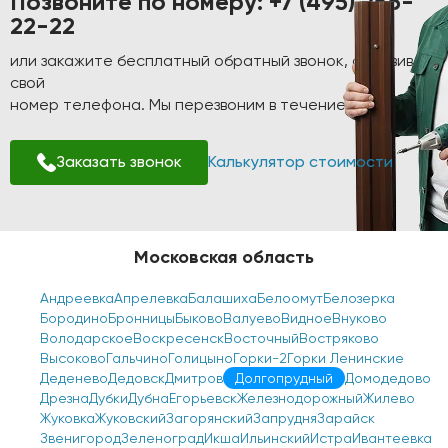
Позвоните по номеру:
+7 (495) 256-
22-22
или закажите бесплатный обратный звонок, оставив
свой
номер телефона. Мы перезвоним в течение 1-2 минут!
Заказать звонок
Калькулятор стоимости
Московская область
Андреевка
Апрелевка
Балашиха
Белоомут
Белозерка
Бородино
Бронницы
Быково
Валуево
Видное
Внуково
Володарское
Воскресенск
Восточный
Востряково
Высоково
Гальчино
Голицыно
Горки-2
Горки Ленинские
Деденево
Дедовск
Дмитров
Долгопрудный
Домодедово
Дрезна
Дубки
Дубна
Егорьевск
Железнодорожный
Жилево
Жуковка
Жуковский
Загорянский
Запрудня
Зарайск
Звенигород
Зеленоград
Икша
Ильинский
Истра
Ивантеевка