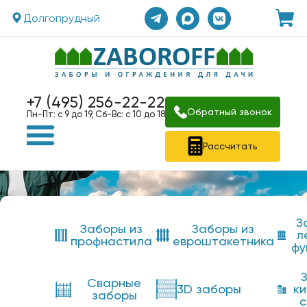
Долгопрудный
+7 (495) 256-22-22
Обратный звонок
Пн-Пт: с 9 до 19, Сб-Вс: с 10 до 18
Рассчитать
З
Заборы из
Заборы из
л
профнастила
евроштакетника
фу
Сварные
3D заборы
к
заборы
с