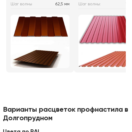
Шаг волны
62,5 мм
Шаг волны:
115
Варианты расцветок профнастила в
Долгопрудном
Цвета по RAL