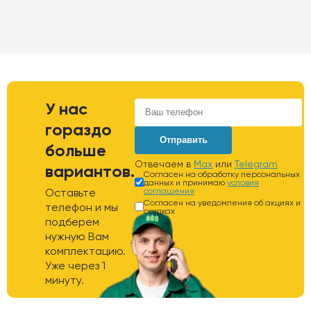
У нас
гораздо
Отправить
больше
Отвечаем в
Max
или
Telegram
вариантов.
Согласен на обработку персональных
данных и принимаю
условия
Оставьте
соглашения
Согласен на уведомления об акциях и
телефон и мы
скидках
подберем
нужную Вам
комплектацию.
Уже через 1
минуту.