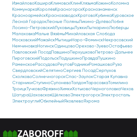
Измайлово
Кашира
Климовск
Клин
Клязьма
Кожино
Коломна
Коммунарка
Королёв
Красногорск
Краснознаменск
Красноармейск
Краснозаводск
Кратово
Кубинка
Куровское
Лесной Городок
Лесные Поляны
Ликино-Дулёво
Лобня
Лосино-Петровский
Луховицы
Лужки
Лыткарино
Люберцы
Малаховка
Малые Вязёмы
Михайловская Слобода
Московский
Можайск
Мытищи
Наро-Фоминск
Некрасовский
Немчиновка
Ногинск
Одинцово
Орехово-Зуево
Остафьево
Павловский Посад
Павшино
Перхушково
Петрово-Дальнее
Пироговский
Подольск
Подушкино
Правда
Пушкино
Раменское
Рассудово
Реутов
Родники
Ромашково
Руза
Свердловский
Селятино
Сергиев Посад
Серпухов
Сколково
Солнечногорск
Спас-Заулок
Старая Купавна
Старники
Ступино
Супонево
Талдом
Тарасовка
Томилино
Троицк
Тучково
Фрязино
Химки
Хотьково
Черноголовка
Чехов
Шатура
Шаховская
Щёлково
Электрогорск
Электросталь
Электроугли
Юбилейный
Яковлево
Яхрома