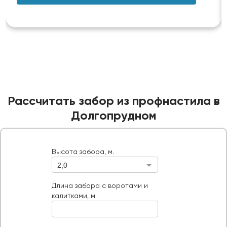
Рассчитать забор из профнастила в
Долгопрудном
Высота забора, м.
2,0
Высота забора, м.
Длина забора с воротами и калитками, м.
Длина забора с воротами и
калитками, м.
Ворота, шт
Тип ворот