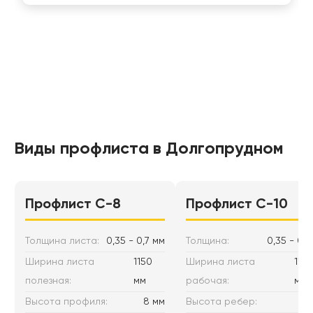
Виды профлиста в Долгопрудном
Профлист С-8
Профлист C-10
Толщина листа:
0,35 - 0,7 мм
Толщина:
0,35 - 0,7
Ширина листа
1150
Ширина листа
1170
полезная:
мм
рабочая:
мм
Высота профиля:
8 мм
Высота ребер:
10