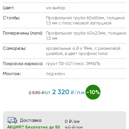
Цвет:
на выбор
Столбы:
Профильная труба 60х60мм, толщина
1,5 мм с пластиковой заглушкой
Поперечины (лаги):
Профильная труба 40х20мм, толщина
1,5 мм
Саморезы:
кровельные 4.8 х 19мм, с резиновой
шайбой, в цвет профнастила
Покраска каркаса:
грунт ГФ-021 плюс ЭМАЛЬ
Монтаж:
под ключ
2 320
-10%
от
₽/п.м.
2 530 ₽
Доставка
0 ₽/км
40 ₽/км
АКЦИЯ!!! Бесплатно до 50