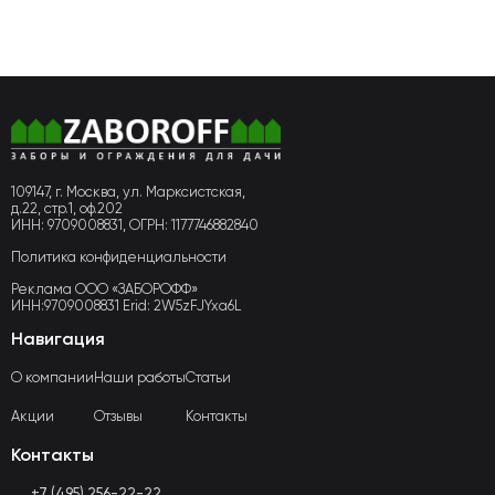
109147, г. Москва, ул. Марксистская,
д.22, стр.1, оф.202
ИНН: 9709008831, ОГРН: 1177746882840
Политика конфиденциальности
Реклама ООО «ЗАБОРОФФ»
ИНН:9709008831 Erid: 2W5zFJYxa6L
Навигация
О компании
Наши работы
Статьи
Акции
Отзывы
Контакты
Контакты
+7 (495) 256-22-22