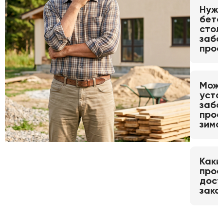
Нуж
бет
сто
заб
про
Мож
уст
заб
про
зим
Как
про
дос
зак