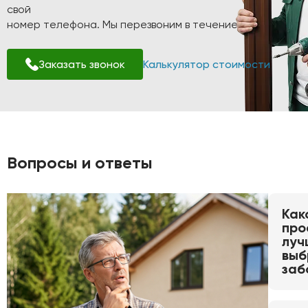
свой
номер телефона. Мы перезвоним в течение 1-2 минут!
Заказать звонок
Калькулятор стоимости
Вопросы и ответы
Как
про
луч
выб
заб