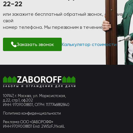
22-22
или закажите бесплатный обратный звонок, оставив
свой
номер телефона. Мы перезвоним в течение 1-2 минут!
Заказать звонок
Калькулятор стоимости
109147, г. Москва, ул. Марксистская,
д.22, стр.1, оф.202
ИНН: 9709008831, ОГРН: 1177746882840
Политика конфиденциальности
Реклама ООО «ЗАБОРОФФ»
ИНН:9709008831 Erid: 2W5zFJYxa6L